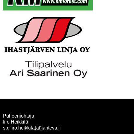
Puheenjohtaja
Iiro Heikkilä
sp: iiro.heikkila(at)janteva.fi