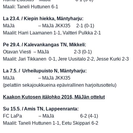
Maali: Taneli Huttunen 6-1
La 23.4. / Kiepin hiekka, Mäntyharju:
MäJä – MäJä JKKI35 2-1 (0-1)
Maalit: Harri Laamanen 1-1, Valtteri Pulkka 2-1
Pe 29.4. / Kalevankangas TN, Mikkeli:
Otavan Viesti – MäJä 2-3 (0-1)
Maalit: Jari Tikkanen 0-1, Jere Uusitalo 2-2, Jesse Kurki 2-3
La 7.5. / Urheilupuisto N, Mäntyharju:
MäJä – MäJä JKKI35
(pelattiin sekajoukkueina epävirallinen harjoitusottelu)
Kaakon Kutosen itälohko 2016, MäJän ottelut
Su 15.5. / Amis TN, Lappeenranta:
FC LaPa – MäJä 6-2 (4-1)
Maalit: Taneli Huttunen 1-1, Eetu Skippari 6-2