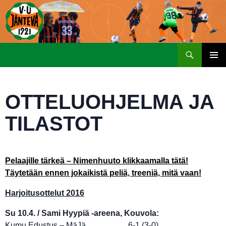
Etsi
SIIRRY
ENSISIJ
SISÄLTÖÖN
VALIKK
OTTELUOHJELMA JA
TILASTOT
Pelaajille tärkeä – Nimenhuuto klikkaamalla tätä!
Täytetään ennen jokaikistä peliä, treeniä, mitä vaan!
Harjoitusottelut 2016
Su 10.4. / Sami Hyypiä -areena, Kouvola:
Kumu Edustus – MäJä 6-1 (3-0)