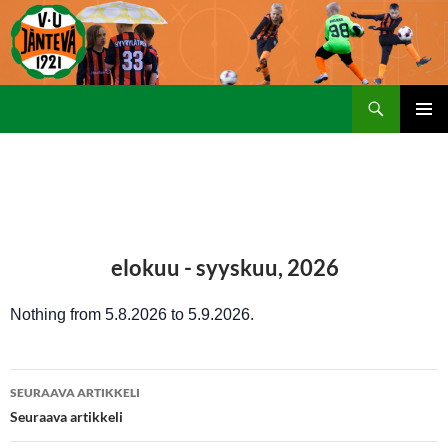
Etsi
SIIRRY
ENSISIJ
SISÄLTÖÖN
VALIKK
elokuu - syyskuu, 2026
Nothing from 5.8.2026 to 5.9.2026.
Artikkelien
SEURAAVA ARTIKKELI
selaus
Seuraava artikkeli