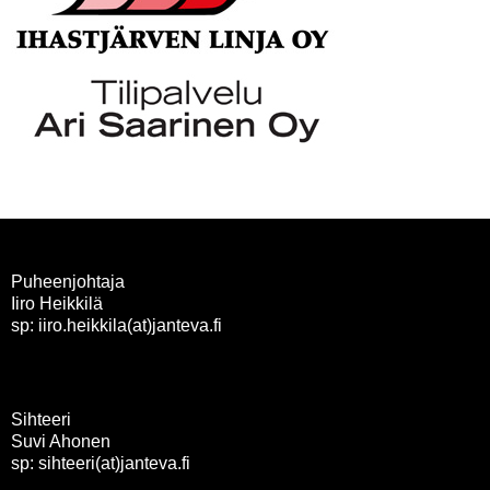
Puheenjohtaja
Iiro Heikkilä
sp: iiro.heikkila(at)janteva.fi
Sihteeri
Suvi Ahonen
sp: sihteeri(at)janteva.fi