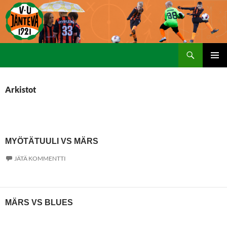
Etsi
SIIRRY
ENSISIJ
SISÄLTÖÖN
VALIKK
Arkistot
MYÖTÄTUULI VS MÄRS
JÄTÄ KOMMENTTI
MÄRS VS BLUES