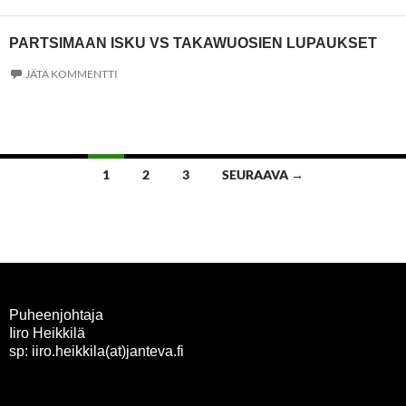
PARTSIMAAN ISKU VS TAKAWUOSIEN LUPAUKSET
JÄTÄ KOMMENTTI
Artikkelien
1
2
3
SEURAAVA →
selaus
Puheenjohtaja
Iiro Heikkilä
sp: iiro.heikkila(at)janteva.fi