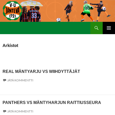
Etsi
SIIRRY
ENSISIJ
SISÄLTÖÖN
VALIKK
Arkistot
REAL MÄNTYARJU VS WIIHDYTTÄJÄT
JÄTÄ KOMMENTTI
PANTHERS VS MÄNTYHARJUN RAITTIUSSEURA
JÄTÄ KOMMENTTI