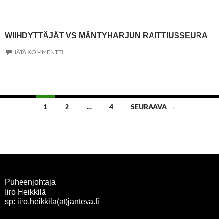
WIIHDYTTÄJÄT VS MÄNTYHARJUN RAITTIUSSEURA
JÄTÄ KOMMENTTI
Artikkelien
1
2
…
4
SEURAAVA →
selaus
Puheenjohtaja
Iiro Heikkilä
sp: iiro.heikkila(at)janteva.fi