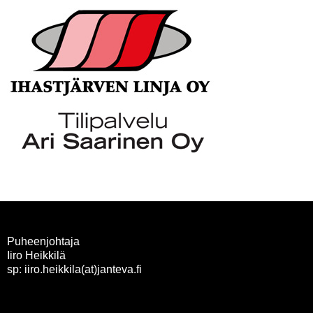
Puheenjohtaja
Iiro Heikkilä
sp: iiro.heikkila(at)janteva.fi