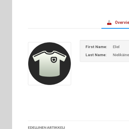
Overvi
First Name:
Eliel
Last Name:
Nielikäin
Artikkelien
EDELLINEN ARTIKKELI