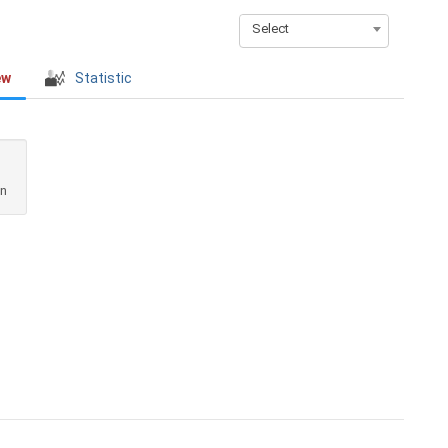
Select
ew
Statistic
en