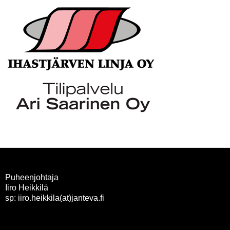
Puheenjohtaja
Iiro Heikkilä
sp: iiro.heikkila(at)janteva.fi