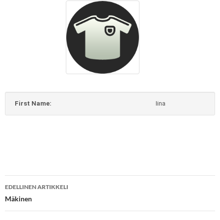
First Name:
Iina
Artikkelien
EDELLINEN ARTIKKELI
selaus
Mäkinen