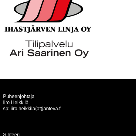
Puheenjohtaja
Iiro Heikkilä
sp: iiro.heikkila(at)janteva.fi
Sihteeri