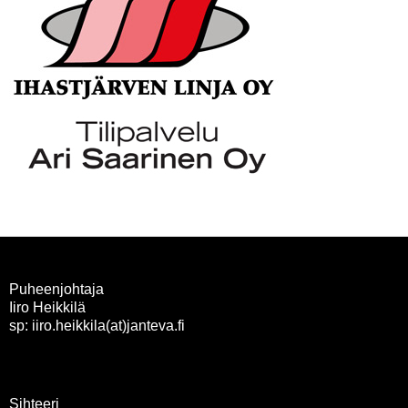
Puheenjohtaja
Iiro Heikkilä
sp: iiro.heikkila(at)janteva.fi
Sihteeri