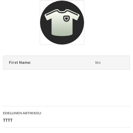
First Name:
Iiro
Artikkelien
EDELLINEN ARTIKKELI
selaus
TTTT