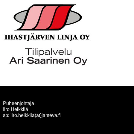
Puheenjohtaja
Iiro Heikkilä
sp: iiro.heikkila(at)janteva.fi