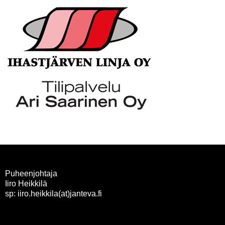
Puheenjohtaja
Iiro Heikkilä
sp: iiro.heikkila(at)janteva.fi