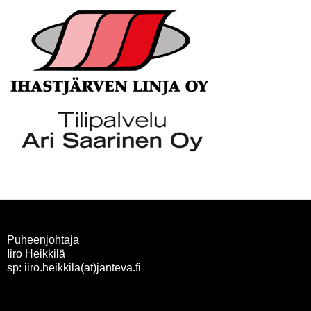
Puheenjohtaja
Iiro Heikkilä
sp: iiro.heikkila(at)janteva.fi