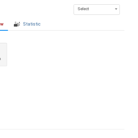
Select
ew
Statistic
n