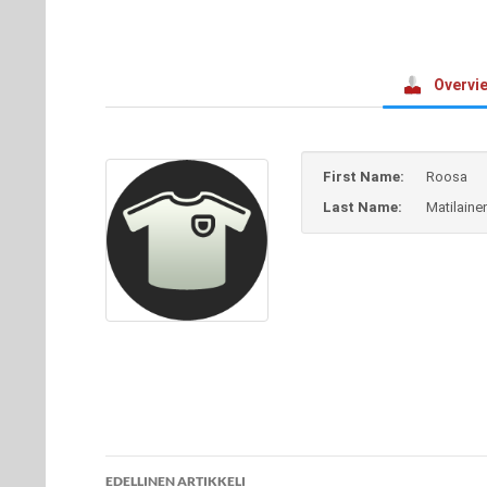
Overvi
First Name:
Roosa
Last Name:
Matilaine
Artikkelien
EDELLINEN ARTIKKELI