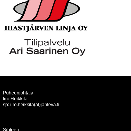
Puheenjohtaja
Iiro Heikkilä
sp: iiro.heikkila(at)janteva.fi
Sihteeri