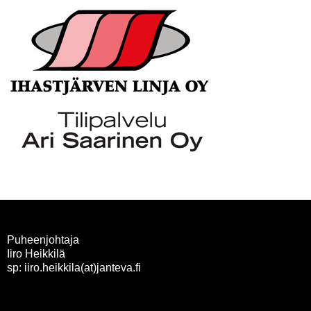
Puheenjohtaja
Iiro Heikkilä
sp: iiro.heikkila(at)janteva.fi