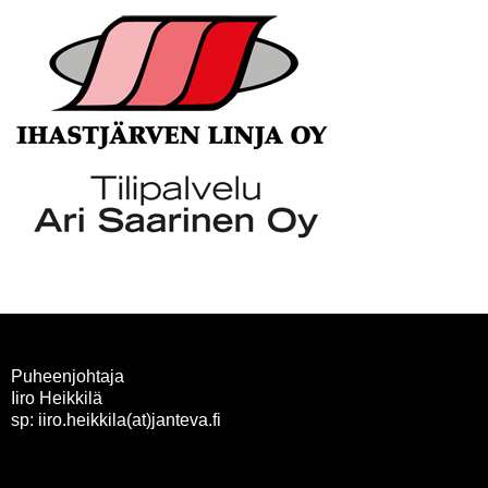
Puheenjohtaja
Iiro Heikkilä
sp: iiro.heikkila(at)janteva.fi