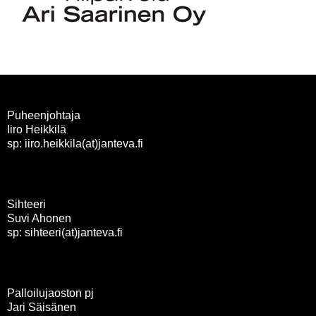
Puheenjohtaja
Iiro Heikkilä
sp: iiro.heikkila(at)janteva.fi
Sihteeri
Suvi Ahonen
sp: sihteeri(at)janteva.fi
Palloilujaoston pj
Jari Säisänen