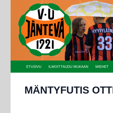
Etsi
SIIRRY SISÄLTÖÖN
ETUSIVU
ILMOITTAUDU MUKAAN
MIEHET
MÄNTYFUTIS OT