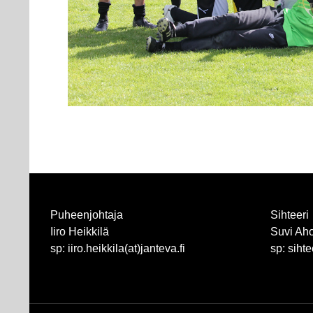
Puheenjohtaja
Sihteeri
Iiro Heikkilä
Suvi Ah
sp: iiro.heikkila(at)janteva.fi
sp: sihte