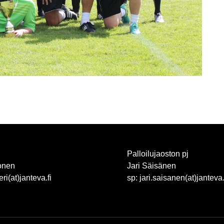
Palloilujaoston pj
onen
Jari Säisänen
eri(at)janteva.fi
sp: jari.saisanen(at)janteva.