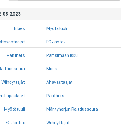
2-08-2023
Blues
Myötätuuli
Altavastaajat
FC Jäntex
Panthers
Partsimaan Isku
Raittiusseura
Blues
Wiihdyttäjät
Altavastaajat
en Lupaukset
Panthers
Myötätuuli
Mäntyharjun Raittiusseura
FC Jäntex
Wiihdyttäjät