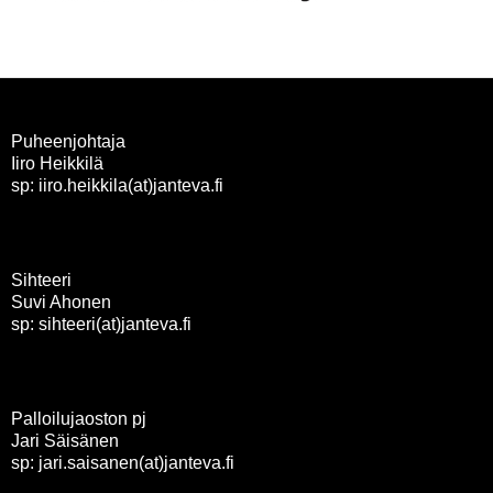
Puheenjohtaja
Iiro Heikkilä
sp: iiro.heikkila(at)janteva.fi
Sihteeri
Suvi Ahonen
sp: sihteeri(at)janteva.fi
Palloilujaoston pj
Jari Säisänen
sp: jari.saisanen(at)janteva.fi