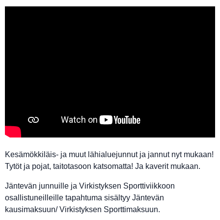
Kesämökkiläis- ja muut lähialuejunnut ja jannut nyt mukaan!
Tytöt ja pojat, taitotasoon katsomatta! Ja kaverit mukaan.
Jäntevän junnuille ja Virkistyksen Sporttiviikkoon
osallistuneilleille tapahtuma sisältyy Jäntevän
kausimaksuun/ Virkistyksen Sporttimaksuun.