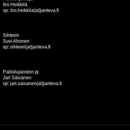
Iiro Heikkilä
sp: iiro.heikkila(at)janteva.fi
Sihteeri
Suvi Ahonen
sp: sihteeri(at)janteva.fi
Palloilujaoston pj
Jari Säisänen
sp: jari.saisanen(at)janteva.fi