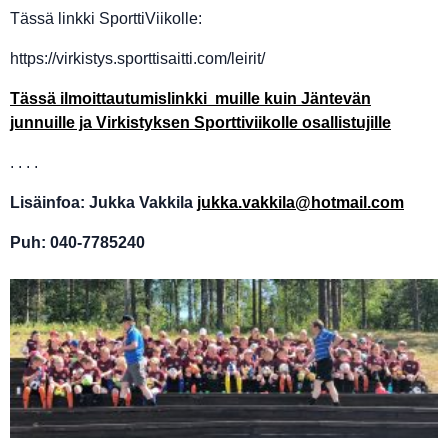
Tässä linkki SporttiViikolle:
https://virkistys.sporttisaitti.com/leirit/
Tässä ilmoittautumislinkki muille kuin Jäntevän
junnuille ja Virkistyksen Sporttiviikolle osallistujille
. . . .
Lisäinfoa: Jukka Vakkila
jukka.vakkila@hotmail.com
Puh: 040-7785240