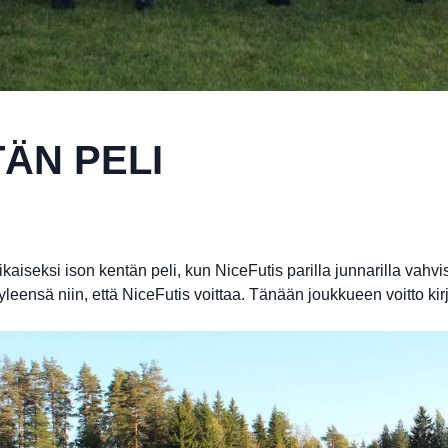
ÄN PELI
ikaiseksi ison kentän peli, kun NiceFutis parilla junnarilla vahv
leensä niin, että NiceFutis voittaa. Tänään joukkueen voitto kirj