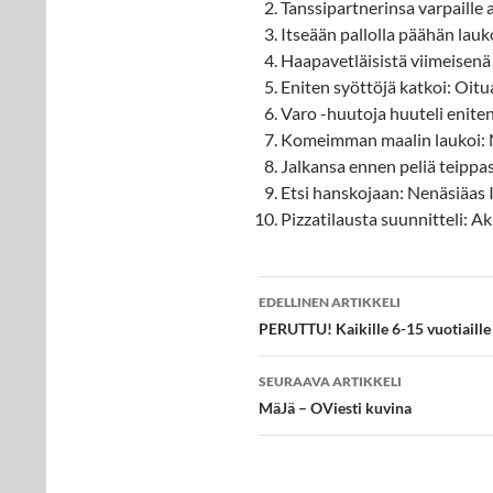
Tanssipartnerinsa varpaille 
Itseään pallolla päähän lauk
Haapavetläisistä viimeisenä
Eniten syöttöjä katkoi: Oitua
Varo -huutoja huuteli eniten:
Komeimman maalin laukoi:
Jalkansa ennen peliä teipp
Etsi hanskojaan: Nenäsiäas I
Pizzatilausta suunnitteli: 
Artikkelien
EDELLINEN ARTIKKELI
selaus
PERUTTU! Kaikille 6-15 vuotiaille t
SEURAAVA ARTIKKELI
MäJä – OViesti kuvina