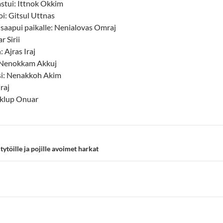
astui: Ittnok Okkim
oi: Gitsul Uttnas
 saapui paikalle: Nenialovas Omraj
r Sirii
 Ajras Iraj
 Nenokkam Akkuj
asi: Nenakkoh Akim
raj
Akklup Onuar
ytöille ja pojille avoimet harkat