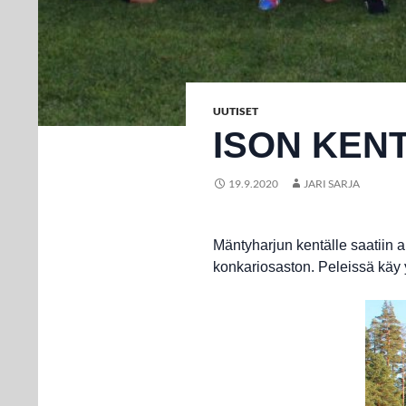
UUTISET
ISON KENT
19.9.2020
JARI SARJA
Mäntyharjun kentälle saatiin a
konkariosaston. Peleissä käy y