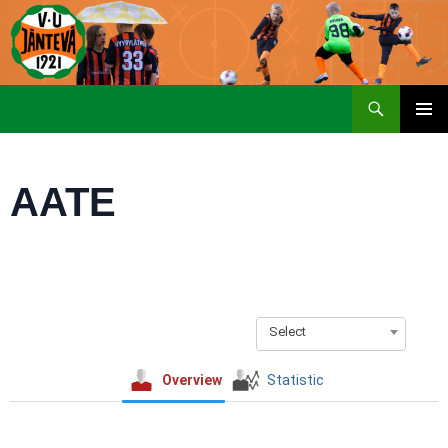
Etsi
SIIRRY
ENSISIJ
SISÄLTÖÖN
VALIKK
AATE
Select
Overview
Statistic