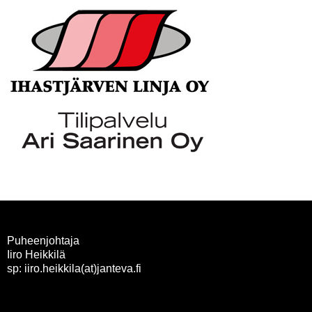
Puheenjohtaja
Iiro Heikkilä
sp: iiro.heikkila(at)janteva.fi