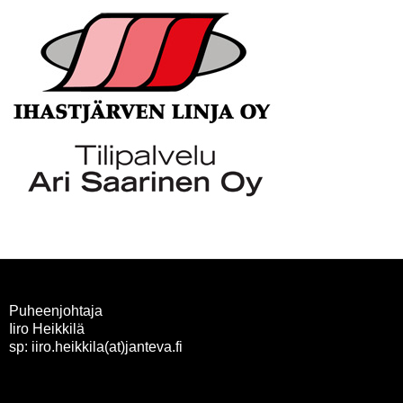
Puheenjohtaja
Iiro Heikkilä
sp: iiro.heikkila(at)janteva.fi