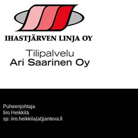
Puheenjohtaja
Iiro Heikkilä
sp: iiro.heikkila(at)janteva.fi