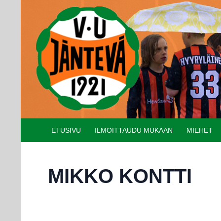
Etsi
SIIRRY SISÄLTÖÖN
ETUSIVU
ILMOITTAUDU MUKAAN
MIEHET
MIKKO KONTTI