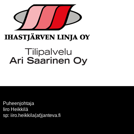
Puheenjohtaja
Iiro Heikkilä
sp: iiro.heikkila(at)janteva.fi