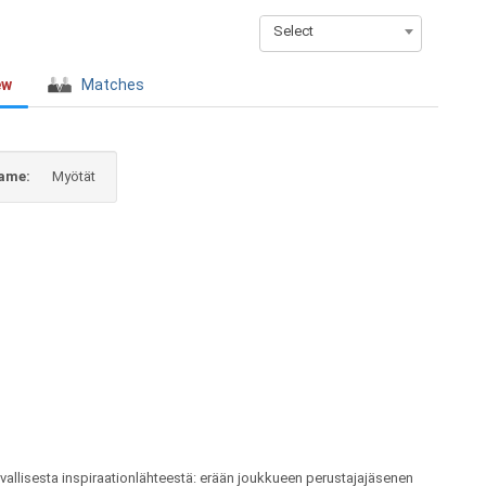
Select
ew
Matches
ame:
Myötät
allisesta inspiraationlähteestä: erään joukkueen perustajajäsenen