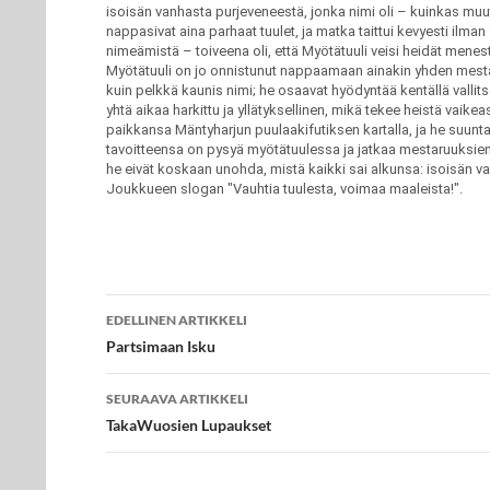
isoisän vanhasta purjeveneestä, jonka nimi oli – kuinkas muute
nappasivat aina parhaat tuulet, ja matka taittui kevyesti ilma
nimeämistä – toiveena oli, että Myötätuuli veisi heidät menest
Myötätuuli on jo onnistunut nappaamaan ainakin yhden mesta
kuin pelkkä kaunis nimi; he osaavat hyödyntää kentällä vallits
yhtä aikaa harkittu ja yllätyksellinen, mikä tekee heistä vaike
paikkansa Mäntyharjun puulaakifutiksen kartalla, ja he suunta
tavoitteensa on pysyä myötätuulessa ja jatkaa mestaruuksien k
he eivät koskaan unohda, mistä kaikki sai alkunsa: isoisän va
Joukkueen slogan "Vauhtia tuulesta, voimaa maaleista!".
Artikkelien
EDELLINEN ARTIKKELI
selaus
Partsimaan Isku
SEURAAVA ARTIKKELI
TakaWuosien Lupaukset