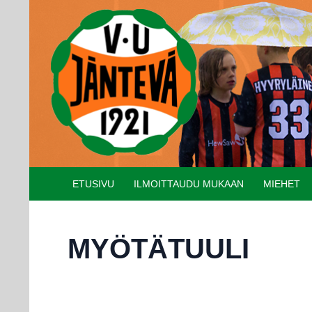
Etsi
SIIRRY SISÄLTÖÖN
ETUSIVU
ILMOITTAUDU MUKAAN
MIEHET
MYÖTÄTUULI