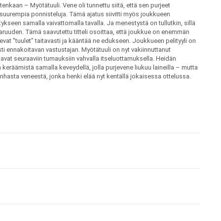
nkaan – Myötätuuli. Vene oli tunnettu siitä, että sen purjeet
n suurempia ponnisteluja. Tämä ajatus siivitti myös joukkueen
ykseen samalla vaivattomalla tavalla. Ja menestystä on tullutkin, sillä
ruuden. Tämä saavutettu titteli osoittaa, että joukkue on enemmän
evat "tuulet" taitavasti ja kääntää ne edukseen. Joukkueen pelityyli on
asti ennakoitavan vastustajan. Myötätuuli on nyt vakiinnuttanut
avat seuraaviin turnauksiin vahvalla itseluottamuksella. Heidän
eräämistä samalla keveydellä, jolla purjevene liukuu laineilla – mutta
nhasta veneestä, jonka henki elää nyt kentällä jokaisessa ottelussa.