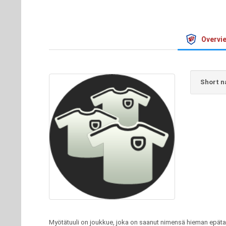
Overvi
Short n
Myötätuuli on joukkue, joka on saanut nimensä hieman epätav