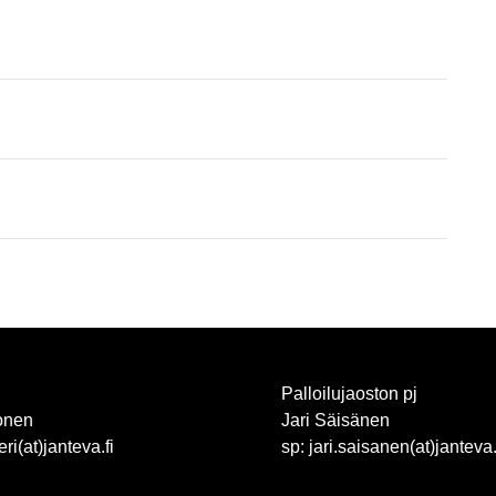
Palloilujaoston pj
onen
Jari Säisänen
eri(at)janteva.fi
sp: jari.saisanen(at)janteva.