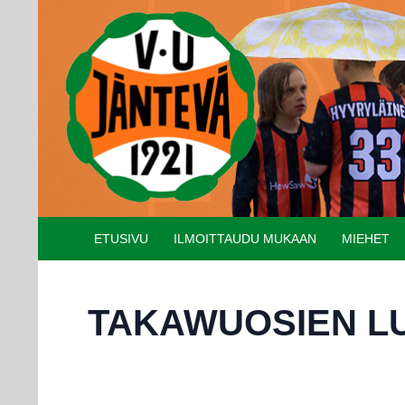
Etsi
SIIRRY SISÄLTÖÖN
ETUSIVU
ILMOITTAUDU MUKAAN
MIEHET
TAKAWUOSIEN L