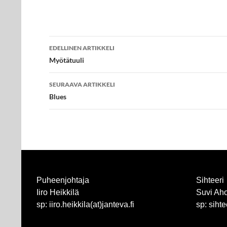
Artikkelien
EDELLINEN ARTIKKELI
selaus
Myötätuuli
SEURAAVA ARTIKKELI
Blues
Puheenjohtaja
Sihteeri
Iiro Heikkilä
Suvi Ah
sp: iiro.heikkila(at)janteva.fi
sp: sihte