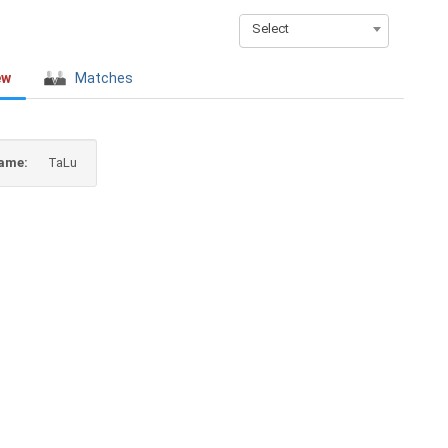
Select
ew
Matches
ame:
TaLu