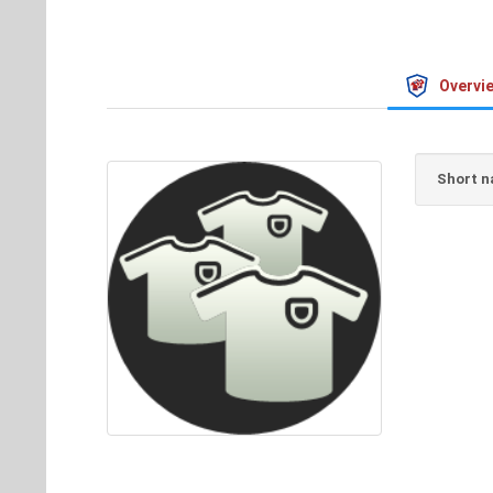
Overvi
Short n