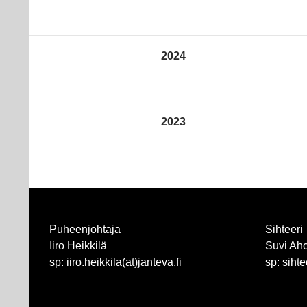
2024
2023
Puheenjohtaja
Sihteeri
Iiro Heikkilä
Suvi Ah
sp: iiro.heikkila(at)janteva.fi
sp: sihte