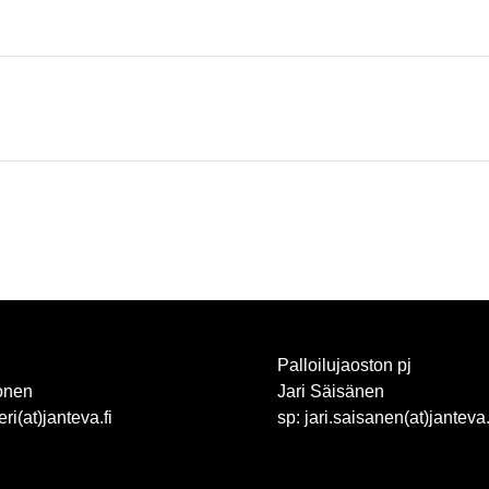
Palloilujaoston pj
onen
Jari Säisänen
eri(at)janteva.fi
sp: jari.saisanen(at)janteva.