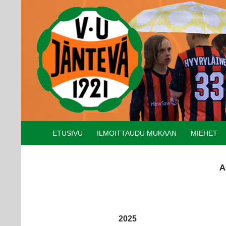
Etsi
SIIRRY SISÄLTÖÖN
ETUSIVU
ILMOITTAUDU MUKAAN
MIEHET
A
2025