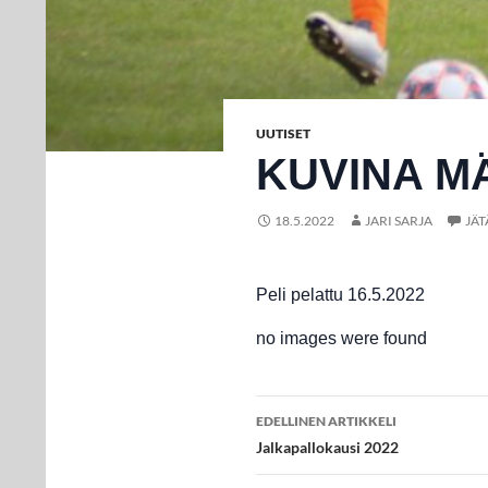
UUTISET
KUVINA M
18.5.2022
JARI SARJA
JÄ
Peli pelattu 16.5.2022
no images were found
Artikkelien
EDELLINEN ARTIKKELI
selaus
Jalkapallokausi 2022