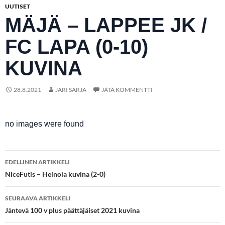
UUTISET
MÄJÄ – LAPPEE JK /
FC LAPA (0-10)
KUVINA
28.8.2021
JARI SARJA
JÄTÄ KOMMENTTI
no images were found
Artikkelien
EDELLINEN ARTIKKELI
selaus
NiceFutis – Heinola kuvina (2-0)
SEURAAVA ARTIKKELI
Jäntevä 100 v plus päättäjäiset 2021 kuvina