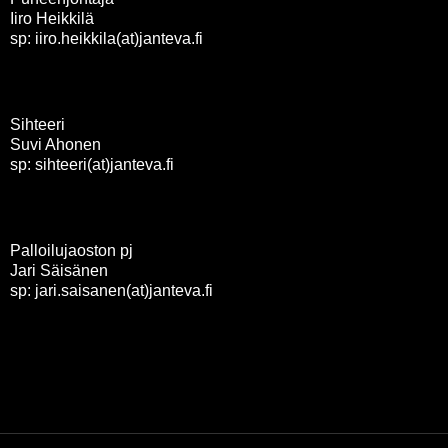
Iiro Heikkilä
sp: iiro.heikkila(at)janteva.fi
Sihteeri
Suvi Ahonen
sp: sihteeri(at)janteva.fi
Palloilujaoston pj
Jari Säisänen
sp: jari.saisanen(at)janteva.fi