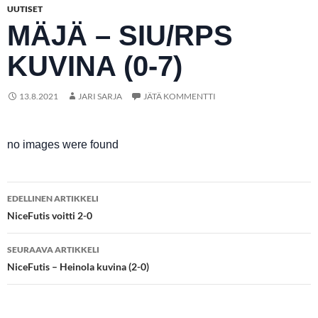
UUTISET
MÄJÄ – SIU/RPS
KUVINA (0-7)
13.8.2021
JARI SARJA
JÄTÄ KOMMENTTI
no images were found
Artikkelien
EDELLINEN ARTIKKELI
selaus
NiceFutis voitti 2-0
SEURAAVA ARTIKKELI
NiceFutis – Heinola kuvina (2-0)