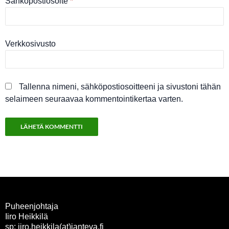
Sähköpostiosoite
*
Verkkosivusto
Tallenna nimeni, sähköpostiosoitteeni ja sivustoni tähän
selaimeen seuraavaa kommentointikertaa varten.
Puheenjohtaja
Iiro Heikkilä
sp: iiro.heikkila(at)janteva.fi