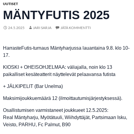
UUTISET
MÄNTYFUTIS 2025
24.5.2025
JARI SARJA
JÄTÄ KOMMENTTI
HarrasteFutis-turnaus Mäntyharjussa lauantaina 9.8. klo 10-
17.
KIOSKI + OHEISOHJELMAA: väliajalla, noin klo 13
paikalliset kesäteatterit näyttelevät pelaavansa futista
+ JÄLKIPELIT (Bar Unelma)
Maksimijoukkuemäärä 12 (ilmoittautumisjärjestyksessä).
Osallistumisen varmistaneet joukkueet 12.5.2025:
Real Mäntyharju, Myötätuuli, Wiihdyttäjät, Partsimaan Isku,
Veisto, PARHU, Fc Palmut, B90