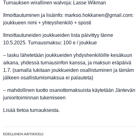
Turnauksen wirallinen walvoja: Lasse Wikman
Ilmoittautuminen ja lisäinfo: markoo.hokkanen@gmail.com:
joukkueen nimi + yhteyshenkilö + sposti
Ilmoittautuneiden joukkueiden lista päivittyy tänne
10.5.2025. Turnausmaksu: 100 e / joukkue
– lasku lähetetään joukkueiden yhdyshenkilöille kesäkuun
aikana, yhdessä turnausinfon kanssa, ja maksun eräpäivä
1.7. (samalla lukitaan joukkueiden osallistuminen ja tämäm
jälkeen osallistumismaksua ei palauteta)
– mahdollinen tuotto osanottomaksuista käytetään Jäntevän
junioritoiminnan tukemiseen
Lisää tietoa turnauksesta.
Artikkelien
EDELLINEN ARTIKKELI