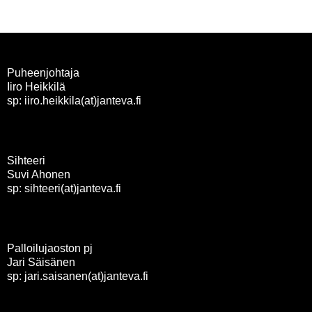
Puheenjohtaja
Iiro Heikkilä
sp: iiro.heikkila(at)janteva.fi
Sihteeri
Suvi Ahonen
sp: sihteeri(at)janteva.fi
Palloilujaoston pj
Jari Säisänen
sp: jari.saisanen(at)janteva.fi