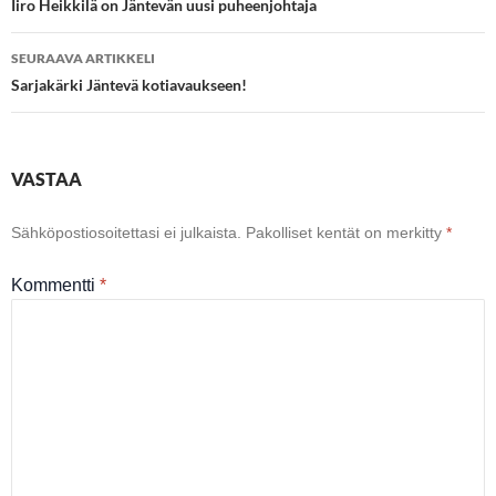
selaus
Iiro Heikkilä on Jäntevän uusi puheenjohtaja
SEURAAVA ARTIKKELI
Sarjakärki Jäntevä kotiavaukseen!
VASTAA
Sähköpostiosoitettasi ei julkaista.
Pakolliset kentät on merkitty
*
Kommentti
*