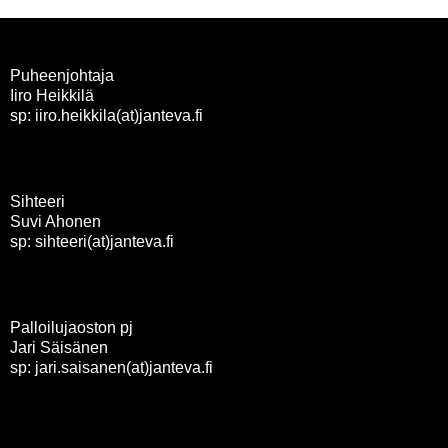
Puheenjohtaja
Iiro Heikkilä
sp: iiro.heikkila(at)janteva.fi
Sihteeri
Suvi Ahonen
sp: sihteeri(at)janteva.fi
Palloilujaoston pj
Jari Säisänen
sp: jari.saisanen(at)janteva.fi