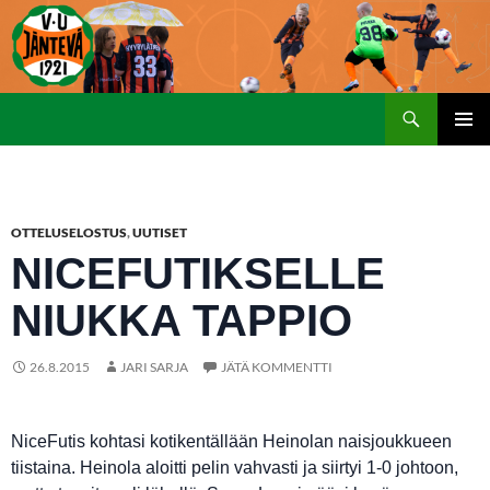
Etsi
SIIRRY
ENSISIJ
SISÄLTÖÖN
VALIKK
OTTELUSELOSTUS
,
UUTISET
NICEFUTIKSELLE
NIUKKA TAPPIO
26.8.2015
JARI SARJA
JÄTÄ KOMMENTTI
NiceFutis kohtasi kotikentällään Heinolan naisjoukkueen
tiistaina. Heinola aloitti pelin vahvasti ja siirtyi 1-0 johtoon,