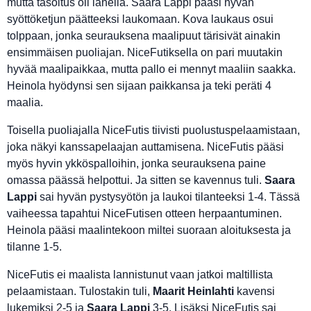
mutta tasoitus oli lähellä. Saara Lappi pääsi hyvän
syöttöketjun päätteeksi laukomaan. Kova laukaus osui
tolppaan, jonka seurauksena maalipuut tärisivät ainakin
ensimmäisen puoliajan. NiceFutiksella on pari muutakin
hyvää maalipaikkaa, mutta pallo ei mennyt maaliin saakka.
Heinola hyödynsi sen sijaan paikkansa ja teki peräti 4
maalia.
Toisella puoliajalla NiceFutis tiivisti puolustuspelaamistaan,
joka näkyi kanssapelaajan auttamisena. NiceFutis pääsi
myös hyvin ykköspalloihin, jonka seurauksena paine
omassa päässä helpottui. Ja sitten se kavennus tuli.
Saara
Lappi
sai hyvän pystysyötön ja laukoi tilanteeksi 1-4. Tässä
vaiheessa tapahtui NiceFutisen otteen herpaantuminen.
Heinola pääsi maalintekoon miltei suoraan aloituksesta ja
tilanne 1-5.
NiceFutis ei maalista lannistunut vaan jatkoi maltillista
pelaamistaan. Tulostakin tuli,
Maarit Heinlahti
kavensi
lukemiksi 2-5 ja
Saara Lappi
3-5. Lisäksi NiceFutis sai