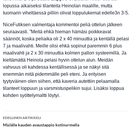
lopussa aikaiseksi tilanteita Heinolan maalille, mutta
tuomarin viheltäessä pilliin olivat loppulukemat edelle3n 3-5.
NiceFutiksen valmentaja kommentoi peliä ottelun jälkeen
seuraavasti. ”Meitä ehkä hieman hämäsi poikkeavat
säännöt, koska peliaika oli 2 x 40 minuuttia ja kentällä pelasi
7 ja maalivahti. Meille olisi ehkä sopinut paremmin 6 plus
maalivahti ja 2 x 30 minuuttia kolmen pallon systeemillä. Ja
kieltämättä Heinola pelasi hyvin ottelun alun. Meidän
vahvuus oli kahdessa kentällisessä ja se näkyi sitä
enemmän mitä pidemmälle peli eteni. Ja erityisen
tyytyväinen olen siihen, että kaveria autettiin pelaamalla
tilanteet loppuun ja varsmistuspelikin sujui. Lisäksi loppua
kohden syöttelymaltti löytyi.
Artikkelien
EDELLINEN ARTIKKELI
selaus
MäJälle kauden avaustappio kotinurmella