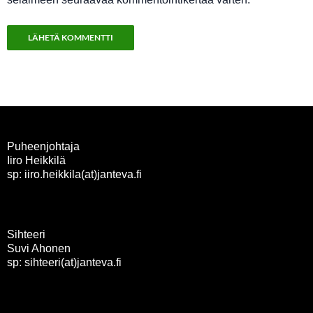
Puheenjohtaja
Iiro Heikkilä
sp: iiro.heikkila(at)janteva.fi
Sihteeri
Suvi Ahonen
sp: sihteeri(at)janteva.fi