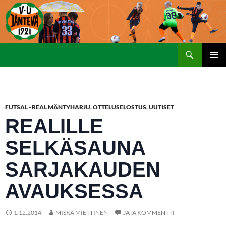
Etsi
SIIRRY
ENSISIJ
SISÄLTÖÖN
VALIKK
FUTSAL - REAL MÄNTYHARJU
,
OTTELUSELOSTUS
,
UUTISET
REALILLE
SELKÄSAUNA
SARJAKAUDEN
AVAUKSESSA
1.12.2014
MISKA MIETTINEN
JÄTÄ KOMMENTTI