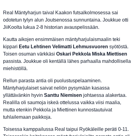
Real Mäntyharjun taival Kaakon futsalkolmosessa sai
odotetun tylyn alun Joutsenossa sunnuntaina. Joukkue otti
JiiKoolta lukua 2-8 historian avauspelissään.
Kautta aikojen ensimmäisen mäntyharjulaismaalin teki
kippari
Eetu Lehtinen Velimatti Lehmusvuoren
syötöstä.
Toisen osuman värkkäsi
Oskari Pekkola Miska Miettisen
passista. Joukkue oli kentällä lähes parhaalla mahdollisella
miehistöllä.
Rellun parasta antia oli puolustuspelaaminen.
Mäntyharjulaiset saivat neliön pysymään kasassa
yllättävänkin hyvin
Santtu Niemisen
johtaessa alakertaa.
Realilla oli saumoja iskeä ottelussa vaikka viisi maalia,
mutta etenkin Pekkola ja Miettinen kunnostautuivat
tuhlailemaan paikkoja.
Toisessa kamppailussa Real taipui Ryökäleille peräti 0-11.