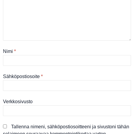
Nimi
*
Sähköpostiosoite
*
Verkkosivusto
Tallenna nimeni, sähköpostiosoitteeni ja sivustoni tähän
selaimeen seuraavaa kommentointikertaa varten.