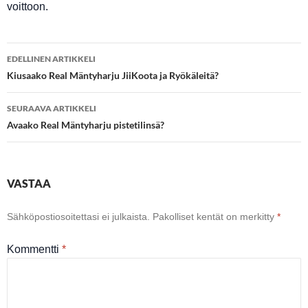
voittoon.
Artikkelien
EDELLINEN ARTIKKELI
selaus
Kiusaako Real Mäntyharju JiiKoota ja Ryökäleitä?
SEURAAVA ARTIKKELI
Avaako Real Mäntyharju pistetilinsä?
VASTAA
Sähköpostiosoitettasi ei julkaista.
Pakolliset kentät on merkitty
*
Kommentti
*