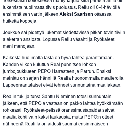
Toisessakin koitoksessa mäntyharjulaisilta parasta antia oli
lukemista huolimatta tiivis puolustus. Rellu oli 0-4-häviöllä
ensimmäisen vartin jälkeen
Aleksi Saarisen
ottaessa
huikeita koppeja.
Joukkue sai pidettyä lukemat siedettävissä pitkän tovin tiiviin
alakerran ansiosta. Lopussa Rellu väsähti ja Ryökäleet
meni menojaan.
Kaikesta huolimatta tästä on hyvä lähteä parantamaan.
Kahden viikon kuluttua Real punnitsee lohkon
jumbojoukkueen PEPO Harrasteen ja Parrun. Ensiksi
mainittu on sarjan hännillä Realia huonommalla maalierolla.
Lappeenrantalaiset eivät tehneet sunnuntaina maaliakaan.
Realin tuki ja turva Santtu Nieminen totesi sunnuntain
jälkeen, että PEPO:a vastaan on pakko lähteä hyökkämään
rohkeasti. Ryökäleet-pelissä oranssimustapaidat saivat
maalia kohti vain kaksi laukausta, mutta PEPO:n otteet
nähneenä Realilla on aidosti saumat ensimmäiseen