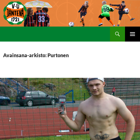
Etsi
SIIRRY
ENSISIJ
SISÄLTÖÖN
VALIKK
Avainsana-arkisto: Purtonen