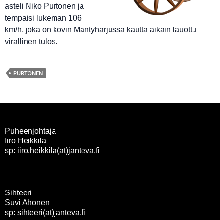
asteli Niko Purtonen ja
tempaisi lukeman 106
km/h, joka on kovin Mäntyharjussa kautta aikain lauottu
virallinen tulos.
PURTONEN
Puheenjohtaja
Iiro Heikkilä
sp: iiro.heikkila(at)janteva.fi
Sihteeri
Suvi Ahonen
sp: sihteeri(at)janteva.fi