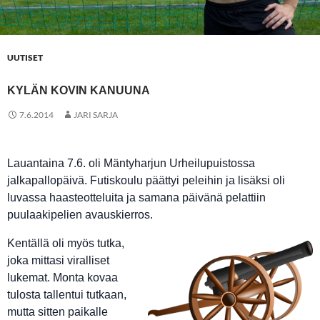
UUTISET
KYLÄN KOVIN KANUUNA
7.6.2014
JARI SARJA
Lauantaina 7.6. oli Mäntyharjun Urheilupuistossa
jalkapallopäivä. Futiskoulu päättyi peleihin ja lisäksi oli
luvassa haasteotteluita ja samana päivänä pelattiin
puulaakipelien avauskierros.
Kentällä oli myös tutka,
joka mittasi viralliset
lukemat. Monta kovaa
tulosta tallentui tutkaan,
mutta sitten paikalle