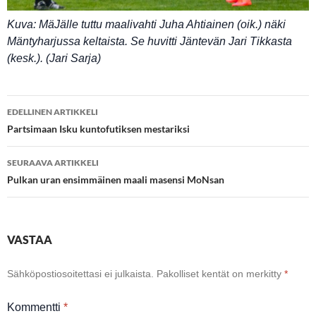
Kuva: MäJälle tuttu maalivahti Juha Ahtiainen (oik.) näki
Mäntyharjussa keltaista. Se huvitti Jäntevän Jari Tikkasta
(kesk.). (Jari Sarja)
Artikkelien
EDELLINEN ARTIKKELI
selaus
Partsimaan Isku kuntofutiksen mestariksi
SEURAAVA ARTIKKELI
Pulkan uran ensimmäinen maali masensi MoNsan
VASTAA
Sähköpostiosoitettasi ei julkaista.
Pakolliset kentät on merkitty
*
Kommentti
*