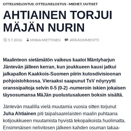
OTTELUSELOSTUS
,
OTTELUSELOSTUS - MIEHET
,
UUTISET
AHTIAINEN TORJUI
MÄJÄN NURIN
5.7.2016
MISKA MIETTINEN
JÄTÄ KOMMENTTI
Maalinteon sietämätön vaikeus kaatoi Mäntyharjun
Jäntevän jälleen kerran, kun joukkueen kausi jatkui
jalkapallon Kaakkois-Suomen piirin kutosdivisioonan
pohjoislohkossa. Vieraaksi saapunut TsV nöyryytti
oranssipaitoja selvin 0-5 (0-2) -numeroin iskien jokaisen
täysosumansa MäJän puolustusalueen boksin sisältä.
Jäntevän maalilla vielä muutamia vuosia sitten torjunut
Juha Ahtiainen
piti taipalsaarelaisten maalin puhtaana
kotijoukkueen muutamista hyvistä tekopaikoista huolimatta.
Ensimmäisen nelivitosen jälkeen kahden osuman takaa-