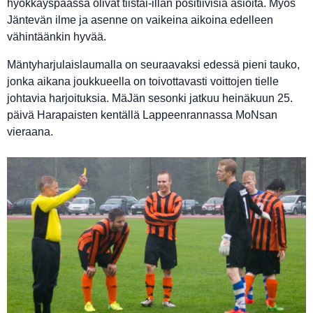
hyökkäyspäässä olivat tiistai-illan positiivisia asioita. Myös
Jäntevän ilme ja asenne on vaikeina aikoina edelleen
vähintäänkin hyvää.
Mäntyharjulaislaumalla on seuraavaksi edessä pieni tauko,
jonka aikana joukkueella on toivottavasti voittojen tielle
johtavia harjoituksia. MäJän sesonki jatkuu heinäkuun 25.
päivä Harapaisten kentällä Lappeenrannassa MoNsan
vieraana.