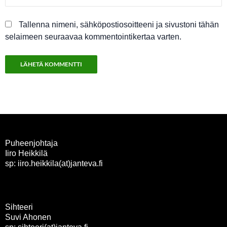
Tallenna nimeni, sähköpostiosoitteeni ja sivustoni tähän
selaimeen seuraavaa kommentointikertaa varten.
Puheenjohtaja
Iiro Heikkilä
sp: iiro.heikkila(at)janteva.fi
Sihteeri
Suvi Ahonen