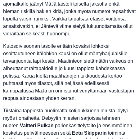
ajomatkalle jäänyt MäJä taisteli toisella jaksolla ehkä
hieman riskillä hakien kiriä, jonka myötä numerot repsahtivat
lopulta varsin rumiksi. Vaikka taipalsaarelaiset voittonsa
ansaitsivatkin, ei Jäntevä viimeistelyä lukuunottamatta ollut
vieraitaan selkeästi huonompi.
Kutosdivisoonan tasolle erittäin kovaksi lohkoksi
osoittautuneen itälohkon kausi on ollut mäntyharjulaisille
tervanjuontia läpi kesän. Maalinteon sietämätön vaikeus on
aiheuttanut raitapaidoille jo kuusi tappiota kahdeksassa
pelissä. Karua kieltä maalihanojen tukkoudesta kertoo
puhtaasti myös tilastot, sillä neljässä edellisessä
kamppailussa MäJä on onnistunut venyttämään vastustajan
reppua ainoastaan yhden kerran.
Tiistaina tappiosta huolimatta kotijoukkueen leiristä löytyi
myös ilonaiheita. Debyytin miesten sarjoissa tehneen
nuoren
Valtteri Pulkan
pallonkäsittelytaito ja ensimmäinen
kosketus pelivälineeseen sekä
Eetu Skipparin
toiminta