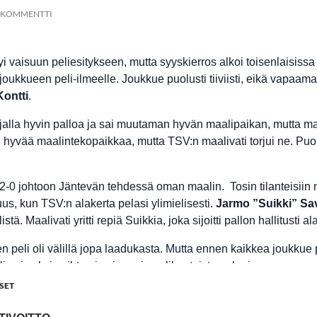
Ä KOMMENTTI
i vaisuun peliesitykseen, mutta syyskierros alkoi toisenlaisiss
joukkueen peli-ilmeelle. Joukkue puolusti tiiviisti, eikä vapaama
Kontti
.
jalla hyvin palloa ja sai muutaman hyvän maalipaikan, mutta maa
ksi hyvää maalintekopaikkaa, mutta TSV:n maalivati torjui ne. P
 2-0 johtoon Jäntevän tehdessä oman maalin. Tosin tilanteisiin n
us, kun TSV:n alakerta pelasi ylimielisesti.
Jarmo ”Suikki” Sa
tä. Maalivati yritti repiä Suikkia, joka sijoitti pallon hallitusti 
 peli oli välillä jopa laadukasta. Mutta ennen kaikkea joukkue 
i vain yksi vaihtomies ja pari puolikuntoista pelaajaa.
SET