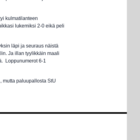
yi kulmatilanteen
ikkasi lukemiksi 2-0 eikä peli
yksin läpi ja seuraus näistä
in. Ja illan tyylikkäin maali
llä. Loppunumerot 6-1
n, mutta paluupallosta StU