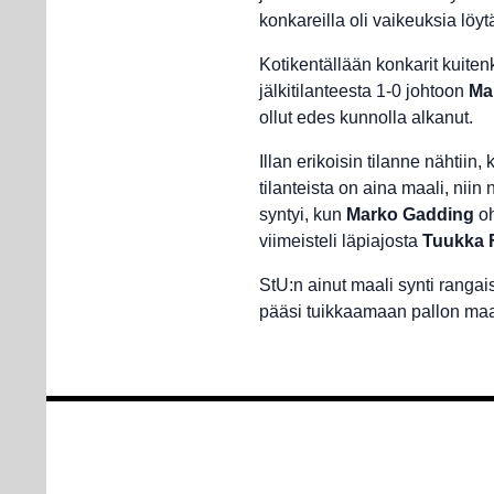
konkareilla oli vaikeuksia löy
Kotikentällään konkarit kuite
jälkitilanteesta 1-0 johtoon
Ma
ollut edes kunnolla alkanut.
Illan erikoisin tilanne nähtiin
tilanteista on aina maali, niin 
syntyi, kun
Marko Gadding
oh
viimeisteli läpiajosta
Tuukka F
StU:n ainut maali synti rangai
pääsi tuikkaamaan pallon maal
Artikkelien
selaus