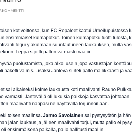
TIVOITTO
TÄ KOMMENTTI
oisen kotivoittonsa, kun FC Repaleet kaatui Urheilupuistossa lu
elun ensimmäiset kulmapotkut. Toinen kulmapotku tuotti tulosta, k
alivahti torjui yläkulmaan suuntautuneen laukauksen, mutta va
ekoon. Leppä sijoitti pallon varmasti maaliin.
hyvää puolustamista, joka alkoi usein jopa vastustajan kenttäpuo
li paketti valmis. Lisäksi Jäntevä siirteli pallo mallikkaasti ja va
et sai aikaiseksi kolme laukausta koti maalivahti Rauno Pulkkaa
 ne varmasti. Jäntevällä oli lukuisia paikkoja kasvattaa johtoaan
tten maalivahti nappasi ne näyttävillä torjunnoillaan.
teki toisen maalinsa.
Jarmo Savolainen
sai pystysyötön ja hän 
 jalan laukaus ja jälleen maalivahti torjui, mutta pallo ei py
oli ensimmäisenä paikalla, pallo hallitusti maaliin.