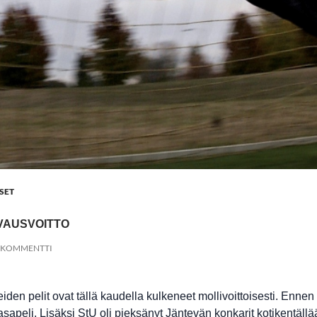
SET
VAUSVOITTO
Ä KOMMENTTI
en pelit ovat tällä kaudella kulkeneet mollivoittoisesti. Ennen 
sapeli. Lisäksi StU oli pieksänyt Jäntevän konkarit kotikentällää