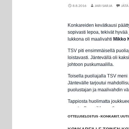
8.8.2016
JARI SARJA
JÄT
Konkareiden kevätkausi päätty
sopivasti lepoa, tekivät hyvää 
lukkona oli maalivahti
Mikko 
TSV piti ensimmäisellä puolia
loistavasti. Jäntevällä oli ka
johtoon puskumaalilla.
Toisella puoliajalla TSV meni
Jäntevälle tarjoutui mahdollisu
puolustajan ja maalivahdin välis
Tappiosta huolimatta joukkueen
asenteella, vaikka matkassa ol
OTTELUSELOSTUS - KONKARIT
,
UUTI