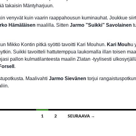
tää takaisin Mäntyharjuun.
nkin venyvät kuin vaarin raappahousun kuminauhat. Joukkue siirt
rko Hämäläisen
maalilla. Sitten
Jarmo ”Suikki” Savolainen
tu
, kun Mikko Kontin pitkä syöttö tavoitti Kari Mouhun.
Kari Mouh
u 
nytkin. Suikki tavoitteli hattutemppua laukomalla illan toisen maal
jasi pallon kulmatilanteesta maalin Zlatan -tyylisesti ulkosyrjä
orsell
.
stupotkusta. Maalivahti
Jarmo Sievänen
torjui rangaistuspotku
iin.
1
2
SEURAAVA →