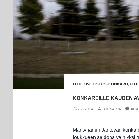
OTTELUSELOSTUS - KONKARIT
,
UUTI
KONKAREILLE KAUDEN A
6.8.2014
JARI SARJA
JÄT
Mäntyharjun Jäntevän konkareid
joukkueen saldona vain yksi ta