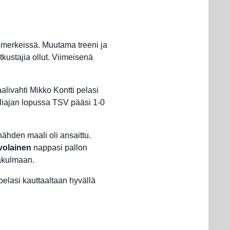
a merkeissä. Muutama treeni ja
tkustajia ollut. Viimeisenä
livahti Mikko Kontti pelasi
uoliajan lopussa TSV pääsi 1-0
ähden maali oli ansaittu.
volainen
nappasi pallon
alakulmaan.
pelasi kauttaaltaan hyvällä