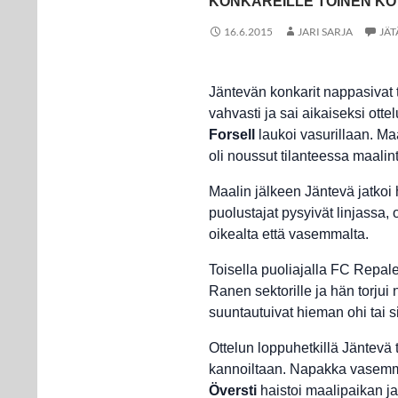
KONKAREILLE TOINEN KO
16.6.2015
JARI SARJA
JÄ
Jäntevän konkarit nappasivat t
vahvasti ja sai aikaiseksi ott
Forsell
laukoi vasurillaan. Ma
oli noussut tilanteessa maalint
Maalin jälkeen Jäntevä jatkoi 
puolustajat pysyivät linjassa, o
oikealta että vasemmalta.
Toisella puoliajalla FC Repale
Ranen sektorille ja hän torjui
suuntautuivat hieman ohi tai si
Ottelun loppuhetkillä Jäntevä 
kannoiltaan. Napakka vasemman
Översti
haistoi maalipaikan ja 