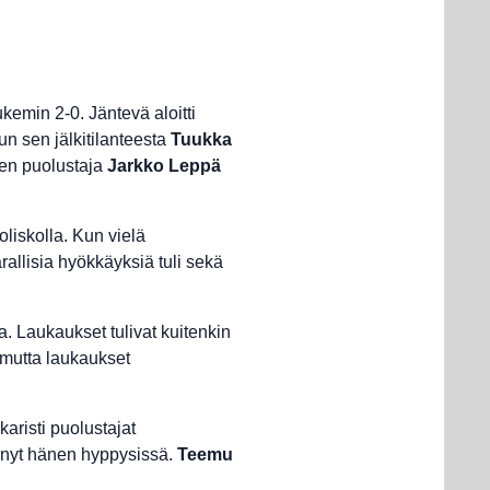
kemin 2-0. Jäntevä aloitti
un sen jälkitilanteesta
Tuukka
sen puolustaja
Jarkko Leppä
liskolla. Kun vielä
arallisia hyökkäyksiä tuli sekä
. Laukaukset tulivat kuitenkin
, mutta laukaukset
karisti puolustajat
synyt hänen hyppysissä.
Teemu