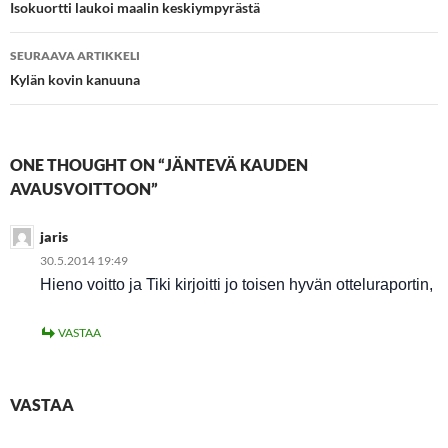
selaus
Isokuortti laukoi maalin keskiympyrästä
SEURAAVA ARTIKKELI
Kylän kovin kanuuna
ONE THOUGHT ON “JÄNTEVÄ KAUDEN
AVAUSVOITTOON”
jaris
30.5.2014 19:49
Hieno voitto ja Tiki kirjoitti jo toisen hyvän otteluraportin,
VASTAA
VASTAA