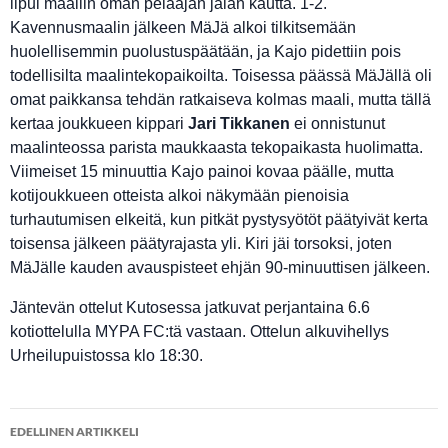
lipui maaliin oman pelaajan jalan kautta. 1-2.
Kavennusmaalin jälkeen MäJä alkoi tilkitsemään
huolellisemmin puolustuspäätään, ja Kajo pidettiin pois
todellisilta maalintekopaikoilta. Toisessa päässä MäJällä oli
omat paikkansa tehdän ratkaiseva kolmas maali, mutta tällä
kertaa joukkueen kippari
Jari Tikkanen
ei onnistunut
maalinteossa parista maukkaasta tekopaikasta huolimatta.
Viimeiset 15 minuuttia Kajo painoi kovaa päälle, mutta
kotijoukkueen otteista alkoi näkymään pienoisia
turhautumisen elkeitä, kun pitkät pystysyötöt päätyivät kerta
toisensa jälkeen päätyrajasta yli. Kiri jäi torsoksi, joten
MäJälle kauden avauspisteet ehjän 90-minuuttisen jälkeen.
Jäntevän ottelut Kutosessa jatkuvat perjantaina 6.6
kotiottelulla MYPA FC:tä vastaan. Ottelun alkuvihellys
Urheilupuistossa klo 18:30.
Artikkelien
EDELLINEN ARTIKKELI