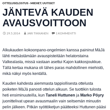
OTTELUSELOSTUS - MIEHET
,
UUTISET
JÄNTEVÄ KAUDEN
AVAUSVOITTOON
29.5.2014
JARI TIKKANEN
1 KOMMENTTI
Alkukauden kokoonpano-ongelmien kanssa paininut MäJä
lähti metsästämään avauspisteitään helatorstaina
Valkealasta, missä vastaan asettui Kajon kakkosjoukkue.
Tällä kertaa mukana oli lähes paras mahdollinen miehistö,
mikä näkyi myös kentällä.
Kauden kahdesta aiemmasta tappiollisesta ottelusta
poiketen MäJä panosti ottelun alkuun. Se tuottikin tulosta
heti ensiminuuteilla, kun
Taneli Huttunen
ja
Marko Pöyry
juonittelivat upean avausmaalin vain seitsemän minuutin
pelin jälkeen. Pitkän syöttöketjun päätteeksi Huttunen pääsi