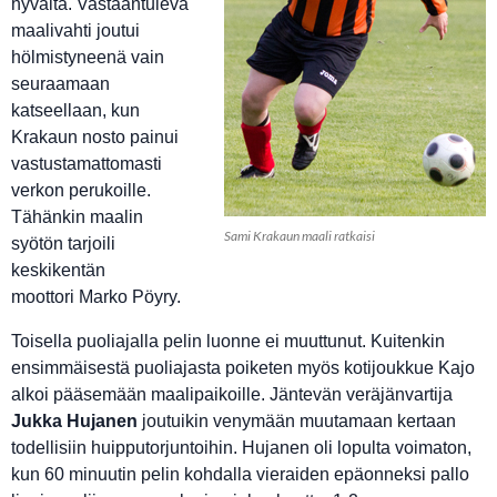
hyvältä. Vastaantuleva
maalivahti joutui
hölmistyneenä vain
seuraamaan
katseellaan, kun
Krakaun nosto painui
vastustamattomasti
verkon perukoille.
Tähänkin maalin
Sami Krakaun maali ratkaisi
syötön tarjoili
keskikentän
moottori Marko Pöyry.
Toisella puoliajalla pelin luonne ei muuttunut. Kuitenkin
ensimmäisestä puoliajasta poiketen myös kotijoukkue Kajo
alkoi pääsemään maalipaikoille. Jäntevän veräjänvartija
Jukka Hujanen
joutuikin venymään muutamaan kertaan
todellisiin huipputorjuntoihin. Hujanen oli lopulta voimaton,
kun 60 minuutin pelin kohdalla vieraiden epäonneksi pallo