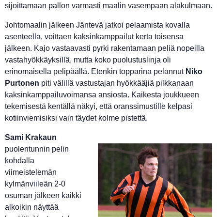
sijoittamaan pallon varmasti maalin vasempaan alakulmaan.
Johtomaalin jälkeen Jäntevä jatkoi pelaamista kovalla
asenteella, voittaen kaksinkamppailut kerta toisensa
jälkeen. Kajo vastaavasti pyrki rakentamaan peliä nopeilla
vastahyökkäyksillä, mutta koko puolustuslinja oli
erinomaisella pelipäällä. Etenkin topparina pelannut
Niko
Purtonen
piti välillä vastustajan hyökkääjiä pilkkanaan
kaksinkamppailuvoimansa ansiosta. Kaikesta joukkueen
tekemisestä kentällä näkyi, että oranssimustille kelpasi
kotiinviemisiksi vain täydet kolme pistettä.
Sami Krakaun
puolentunnin pelin
kohdalla
viimeistelemän
kylmänviileän 2-0
osuman jälkeen kaikki
alkoikin näyttää