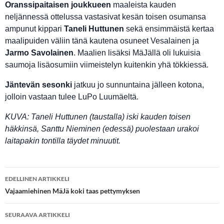
Oranssipaitaisen joukkueen
maaleista kauden
neljännessä ottelussa vastasivat kesän toisen osumansa
ampunut kippari
Taneli Huttunen
sekä ensimmäistä kertaa
maalipuiden väliin tänä kautena osuneet Vesalainen ja
Jarmo Savolainen
. Maalien lisäksi MäJällä oli lukuisia
saumoja lisäosumiin viimeistelyn kuitenkin yhä tökkiessä.
Jäntevän sesonki
jatkuu jo sunnuntaina jälleen kotona,
jolloin vastaan tulee LuPo Luumäeltä.
KUVA: Taneli Huttunen (taustalla) iski kauden toisen
häkkinsä, Santtu Nieminen (edessä) puolestaan urakoi
laitapakin tontilla täydet minuutit.
Artikkelien
EDELLINEN ARTIKKELI
selaus
Vajaamiehinen MäJä koki taas pettymyksen
SEURAAVA ARTIKKELI