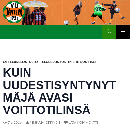
Etsi
SIIRRY
ENSISIJ
SISÄLTÖÖN
VALIKK
OTTELUSELOSTUS
,
OTTELUSELOSTUS - MIEHET
,
UUTISET
KUIN
UUDESTISYNTYNYT
MÄJÄ AVASI
VOITTOTILINSÄ
7.6.2016
MISKA MIETTINEN
JÄTÄ KOMMENTTI