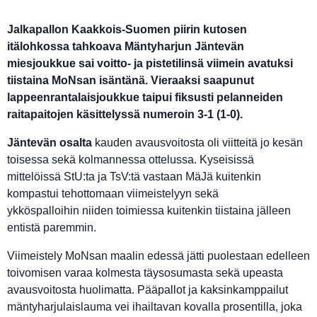
Jalkapallon Kaakkois-Suomen piirin kutosen
itälohkossa tahkoava Mäntyharjun Jäntevän
miesjoukkue sai voitto- ja pistetilinsä viimein avatuksi
tiistaina MoNsan isäntänä. Vieraaksi saapunut
lappeenrantalaisjoukkue taipui fiksusti pelanneiden
raitapaitojen käsittelyssä numeroin 3-1 (1-0).
Jäntevän osalta
kauden avausvoitosta oli viitteitä jo kesän
toisessa sekä kolmannessa ottelussa. Kyseisissä
mittelöissä StU:ta ja TsV:tä vastaan MäJä kuitenkin
kompastui tehottomaan viimeistelyyn sekä
ykköspalloihin niiden toimiessa kuitenkin tiistaina jälleen
entistä paremmin.
Viimeistely MoNsan maalin edessä jätti puolestaan edelleen
toivomisen varaa kolmesta täysosumasta sekä upeasta
avausvoitosta huolimatta. Pääpallot ja kaksinkamppailut
mäntyharjulaislauma vei ihailtavan kovalla prosentilla, joka