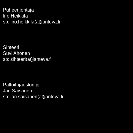
Puheenjohtaja
Iiro Heikkilä
sp: iiro.heikkila(at)janteva.fi
Sihteeri
Suvi Ahonen
sp: sihteeri(at)janteva.fi
Palloilujaoston pj
Jari Säisänen
sp: jari.saisanen(at)janteva.fi