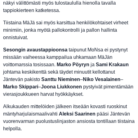
näkyi välittömästi myös tulostaululla hienolla tavalla
tappiokierteen katketessa.
Tiistaina MäJä sai myös karsittua henkilökohtaiset virheet
minimiin, jonka myötä pallokontrolli ja pallon hallinta
onnistuivat.
Sesongin avaustappioonsa
taipunut MoNsa ei pystynyt
missään vaiheessa kamppailua uhkamaan MäJän
voittomarssia tosissaan.
Marko Pöyryn
ja
Sami Krakaun
johtama keskikenttä sekä täydet minuutit kellottanut
Jäntevän pakisto
Santtu Nieminen
–
Niko Vesalainen
–
Marko Skippari
–
Joona Liukkonen
pystyivät pimentämään
vierasjoukkueen harvat hyökkäykset.
Alkukauden mittelöiden jälkeen itseään kovasti ruoskinut
mäntyharjulaismaalivahti
Aleksi Saarinen
pääsi Jäntevän
vuorenvarman puolustuslinjaston ansiosta tontillaan tiistaina
helpolla.