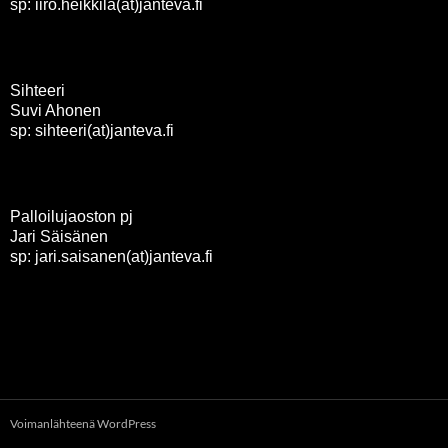
sp: iiro.heikkila(at)janteva.fi
Sihteeri
Suvi Ahonen
sp: sihteeri(at)janteva.fi
Palloilujaoston pj
Jari Säisänen
sp: jari.saisanen(at)janteva.fi
Voimanlähteenä WordPress