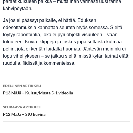
paraatikulkueen paikka – mutta ihan varmasti uusi tarina
kahvipöytään.
Ja jos ei päässyt paikalle, ei hätää. Eduksen
edesottamuksia kannattaa seurata myös somessa. Sieltä
löytyy raportointia, joka ei pyri objektiivisuuteen – vaan
totuuteen. Kuvia, klippejä ja joskus jopa sellaista kulmaa
peliin, jota ei kentän laidalta huomaa. Jäntevän meininki ei
lopu vihellykseen – se jatkuu siellä, missä kylän tarinat elää:
ruudulla, fiidissä ja kommenteissa.
Artikkelien
EDELLINEN ARTIKKELI
selaus
P13 MäJä – Kultsu/Musta 5-1 videolla
SEURAAVA ARTIKKELI
P12 MäJä – StU kuvina