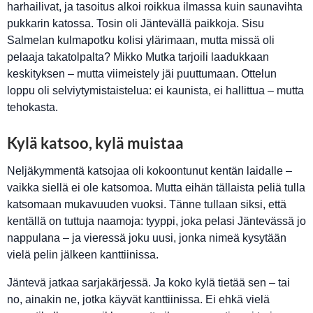
harhailivat, ja tasoitus alkoi roikkua ilmassa kuin saunavihta
pukkarin katossa. Tosin oli Jäntevällä paikkoja. Sisu
Salmelan kulmapotku kolisi ylärimaan, mutta missä oli
pelaaja takatolpalta? Mikko Mutka tarjoili laadukkaan
keskityksen – mutta viimeistely jäi puuttumaan. Ottelun
loppu oli selviytymistaistelua: ei kaunista, ei hallittua – mutta
tehokasta.
Kylä katsoo, kylä muistaa
Neljäkymmentä katsojaa oli kokoontunut kentän laidalle –
vaikka siellä ei ole katsomoa. Mutta eihän tällaista peliä tulla
katsomaan mukavuuden vuoksi. Tänne tullaan siksi, että
kentällä on tuttuja naamoja: tyyppi, joka pelasi Jäntevässä jo
nappulana – ja vieressä joku uusi, jonka nimeä kysytään
vielä pelin jälkeen kanttiinissa.
Jäntevä jatkaa sarjakärjessä. Ja koko kylä tietää sen – tai
no, ainakin ne, jotka käyvät kanttiinissa. Ei ehkä vielä