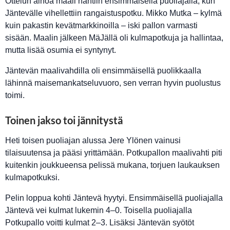
Ottelun ainoa maali nähtiin ensimmäisellä puoliajalla, kun
Jäntevälle vihellettiin rangaistuspotku. Mikko Mutka – kylmä
kuin pakastin kevätmarkkinoilla – iski pallon varmasti
sisään. Maalin jälkeen MäJällä oli kulmapotkuja ja hallintaa,
mutta lisää osumia ei syntynyt.
Jäntevän maalivahdilla oli ensimmäisellä puolikkaalla
lähinnä maisemankatseluvuoro, sen verran hyvin puolustus
toimi.
Toinen jakso toi jännitystä
Heti toisen puoliajan alussa Jere Ylönen vainusi
tilaisuutensa ja pääsi yrittämään. Potkupallon maalivahti piti
kuitenkin joukkueensa pelissä mukana, torjuen laukauksen
kulmapotkuksi.
Pelin loppua kohti Jäntevä hyytyi. Ensimmäisellä puoliajalla
Jäntevä vei kulmat lukemin 4–0. Toisella puoliajalla
Potkupallo voitti kulmat 2–3. Lisäksi Jäntevän syötöt