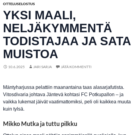
OTTELUSELOSTUS
YKSI MAALI,
NELJÄKYMMENTÄ
TODISTAJAA JA SATA
MUISTOA
10.6.2025
JARI SARJA
JÄTÄ KOMMENTTI
Mäntyharjussa pelattiin maanantaina taas alasarjafutista.
Vitosdivaria johtava Jäntevä kohtasi FC Potkupallon – ja
vaikka lukemat jäivät vaatimattomiksi, peli oli kaikkea muuta
kuin tylsä.
Mikko Mutka ja tuttu pilkku