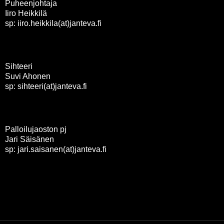
Puheenjohtaja
Iiro Heikkilä
sp: iiro.heikkila(at)janteva.fi
Sihteeri
Suvi Ahonen
sp: sihteeri(at)janteva.fi
Palloilujaoston pj
Jari Säisänen
sp: jari.saisanen(at)janteva.fi