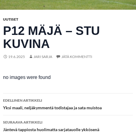
UUTISET
P12 MÄJÄ – STU
KUVINA
19.6.2025
JARI SARJA
JÄTÄ KOMMENTTI
no images were found
Artikkelien
EDELLINEN ARTIKKELI
selaus
Yksi maali, neljäkymmentä todistajaa ja sata muistoa
SEURAAVA ARTIKKELI
Jäntevä tappiosta huolimatta sarjatauolle ykkösenä