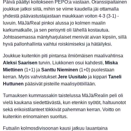
Päivä päättyi koitokseen PEPO:a vastaan. Oranssipaitainen
joukkue jatkoi siitä, mihin se viime kaudella jäi ottamalla
yhdestä päävastustajastaan maukkaan voiton 4-3 (3-1) -
luvuin. MäJä/Real pinkoi alussa jo kolmen maalin
karkumatkalle, ja sen perisynti oli lähellä kostautua.
Johtoasemassa mäntyharjulaiset menivät aivan kipsiin, sillä
hyvä pallonhallinta vaihtui roiskimiseksi ja hätäilyksi.
Joukkue kuitenkin piti pintansa ilmiömäisen maalivahtinsa
Aleksi Saarisen
turvin. Liukkonen osui kahdesti,
Miska
Miettinen
(1+1) ja
Santtu Nieminen
(1+0) puolestaan
kerran. Myös vahvistukset
Jere Uusitalo
ja kippari
Taneli
Huttunen
pääsivät pisteille maalisyötöillään.
Turnauksen kummassakin taistelussa MäJä/Realin peli oli
vielä kaukana siedettävästä, kun etenkin syötöt, haltuunotot
sekä erikoistilanteet tökkivät pahemman kerran. Voitto on
kuitenkin erinomainen suoritus.
Futsalin kolmosdivisoonan kausi jatkuu lauantaina