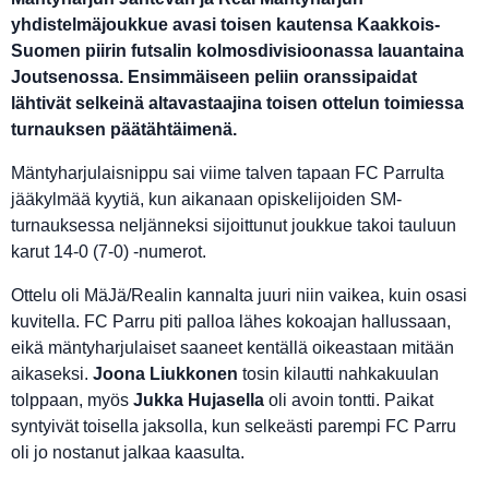
yhdistelmäjoukkue avasi toisen kautensa Kaakkois-
Suomen piirin futsalin kolmosdivisioonassa lauantaina
Joutsenossa. Ensimmäiseen peliin oranssipaidat
lähtivät selkeinä altavastaajina toisen ottelun toimiessa
turnauksen päätähtäimenä.
Mäntyharjulaisnippu sai viime talven tapaan FC Parrulta
jääkylmää kyytiä, kun aikanaan opiskelijoiden SM-
turnauksessa neljänneksi sijoittunut joukkue takoi tauluun
karut 14-0 (7-0) -numerot.
Ottelu oli MäJä/Realin kannalta juuri niin vaikea, kuin osasi
kuvitella. FC Parru piti palloa lähes kokoajan hallussaan,
eikä mäntyharjulaiset saaneet kentällä oikeastaan mitään
aikaseksi.
Joona Liukkonen
tosin kilautti nahkakuulan
tolppaan, myös
Jukka Hujasella
oli avoin tontti. Paikat
syntyivät toisella jaksolla, kun selkeästi parempi FC Parru
oli jo nostanut jalkaa kaasulta.