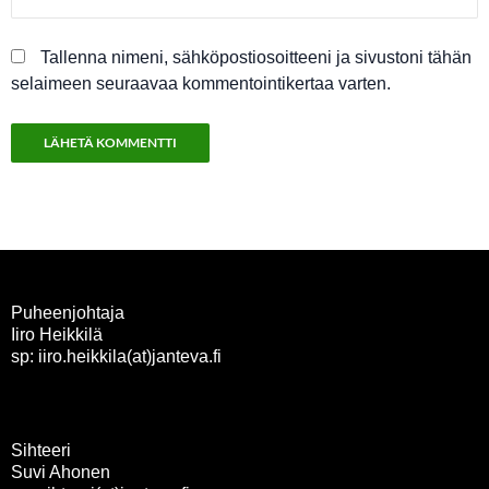
Tallenna nimeni, sähköpostiosoitteeni ja sivustoni tähän
selaimeen seuraavaa kommentointikertaa varten.
Puheenjohtaja
Iiro Heikkilä
sp: iiro.heikkila(at)janteva.fi
Sihteeri
Suvi Ahonen