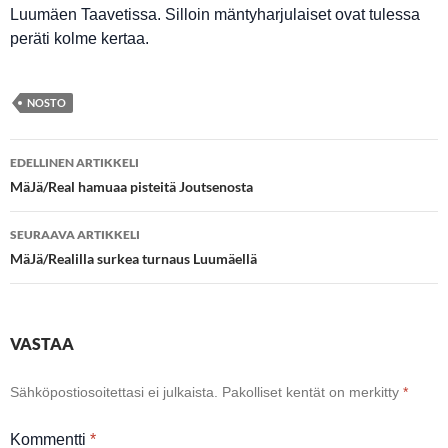
Luumäen Taavetissa. Silloin mäntyharjulaiset ovat tulessa
peräti kolme kertaa.
NOSTO
Artikkelien
EDELLINEN ARTIKKELI
selaus
MäJä/Real hamuaa pisteitä Joutsenosta
SEURAAVA ARTIKKELI
MäJä/Realilla surkea turnaus Luumäellä
VASTAA
Sähköpostiosoitettasi ei julkaista.
Pakolliset kentät on merkitty
*
Kommentti
*