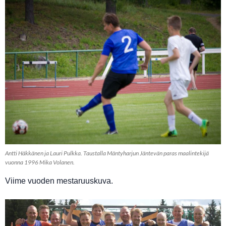
Antti Häkkänen ja Lauri Pulkka. Taustalla Mäntyharjun Jäntevän paras maalintekijä
vuonna 1996 Mika Volanen.
Viime vuoden mestaruuskuva.