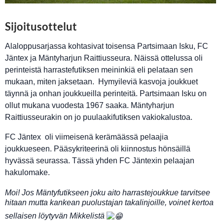
Sijoitusottelut
Alaloppusarjassa kohtasivat toisensa Partsimaan Isku, FC
Jäntex ja Mäntyharjun Raittiusseura. Näissä ottelussa oli
perinteistä harrastefutiksen meininkiä eli pelataan sen
mukaan, miten jaksetaan. Hymyileviä kasvoja joukkuet
täynnä ja onhan joukkueilla perinteitä. Partsimaan Isku on
ollut mukana vuodesta 1967 saaka. Mäntyharjun
Raittiusseurakin on jo puulaakifutiksen vakiokalustoa.
FC Jäntex oli viimeisenä kerämäässä pelaajia
joukkueseen. Pääsykriteerinä oli kiinnostus hönsäillä
hyvässä seurassa. Tässä yhden FC Jäntexin pelaajan
hakulomake.
Moi! Jos Mäntyfutikseen joku aito harrastejoukkue tarvitsee
hitaan mutta kankean puolustajan takalinjoille, voinet kertoa
sellaisen löytyvän Mikkelistä