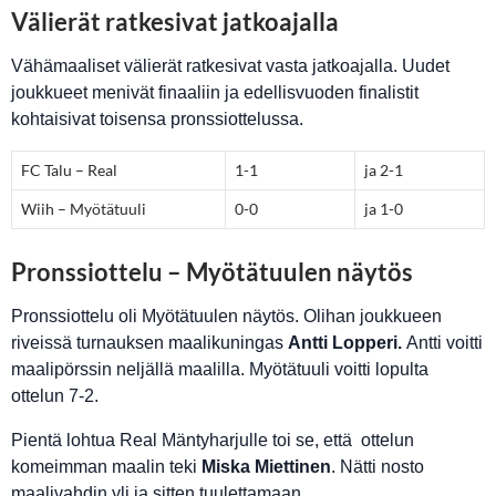
Välierät ratkesivat jatkoajalla
Vähämaaliset välierät ratkesivat vasta jatkoajalla. Uudet
joukkueet menivät finaaliin ja edellisvuoden finalistit
kohtaisivat toisensa pronssiottelussa.
FC Talu – Real
1-1
ja 2-1
Wiih – Myötätuuli
0-0
ja 1-0
Pronssiottelu – Myötätuulen näytös
Pronssiottelu oli Myötätuulen näytös. Olihan joukkueen
riveissä turnauksen maalikuningas
Antti Lopperi.
Antti voitti
maalipörssin neljällä maalilla. Myötätuuli voitti lopulta
ottelun 7-2.
Pientä lohtua Real Mäntyharjulle toi se, että ottelun
komeimman maalin teki
Miska Miettinen
. Nätti nosto
maalivahdin yli ja sitten tuulettamaan.