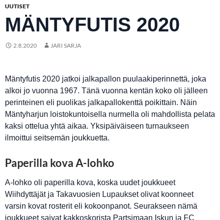
UUTISET
MÄNTYFUTIS 2020
2.8.2020
JARI SARJA
Mäntyfutis 2020 jatkoi jalkapallon puulaakiperinnettä, joka
alkoi jo vuonna 1967. Tänä vuonna kentän koko oli jälleen
perinteinen eli puolikas jalkapallokenttä poikittain. Näin
Mäntyharjun loistokuntoisella nurmella oli mahdollista pelata
kaksi ottelua yhtä aikaa. Yksipäiväiseen turnaukseen
ilmoittui seitsemän joukkuetta.
Paperilla kova A-lohko
A-lohko oli paperilla kova, koska uudet joukkueet
Wiihdyttäjät ja Takavuosien Lupaukset olivat koonneet
varsin kovat rosterit eli kokoonpanot. Seurakseen nämä
joukkueet saivat kakkoskorista Partsimaan Iskun ja FC