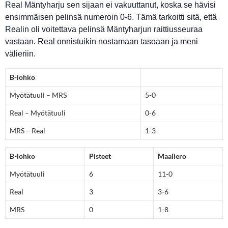
Real Mäntyharju sen sijaan ei vakuuttanut, koska se hävisi
ensimmäisen pelinsä numeroin 0-6. Tämä tarkoitti sitä, että
Realin oli voitettava pelinsä Mäntyharjun raittiusseuraa
vastaan. Real onnistuikin nostamaan tasoaan ja meni
välieriin.
B-lohko
Myötätuuli – MRS
5-0
Real – Myötätuuli
0-6
MRS – Real
1-3
B-lohko
Pisteet
Maaliero
Myötätuuli
6
11-0
Real
3
3-6
MRS
0
1-8