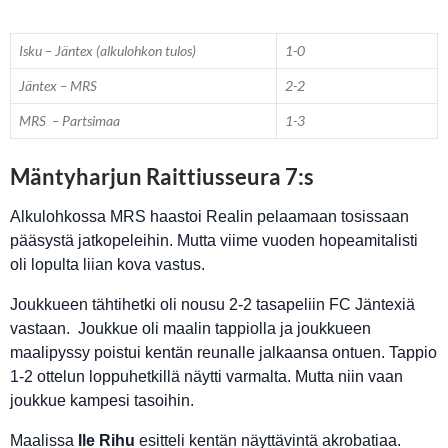
Isku – Jäntex (alkulohkon tulos)
1-0
Jäntex – MRS
2-2
MRS – Partsimaa
1-3
Mäntyharjun Raittiusseura 7:s
Alkulohkossa MRS haastoi Realin pelaamaan tosissaan
pääsystä jatkopeleihin. Mutta viime vuoden hopeamitalisti
oli lopulta liian kova vastus.
Joukkueen tähtihetki oli nousu 2-2 tasapeliin FC Jäntexiä
vastaan. Joukkue oli maalin tappiolla ja joukkueen
maalipyssy poistui kentän reunalle jalkaansa ontuen. Tappio
1-2 ottelun loppuhetkillä näytti varmalta. Mutta niin vaan
joukkue kampesi tasoihin.
Maalissa
Ile Rihu
esitteli kentän näyttävintä akrobatiaa.