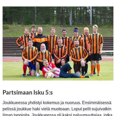
Partsimaan Isku 5:s
Joukkueessa yhdistyi kokemus ja nuoruus. Ensimmäisessä
pelissä joukkue haki vielä muotoaan. Loput pelit sujuivatkin
ilman tappioita. Joukkueessa oli kaksi paluumuuttajaa, jotka