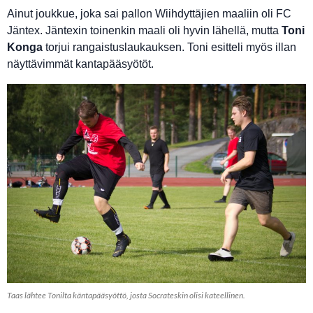
Ainut joukkue, joka sai pallon Wiihdyttäjien maaliin oli FC
Jäntex. Jäntexin toinenkin maali oli hyvin lähellä, mutta
Toni
Konga
torjui rangaistuslaukauksen. Toni esitteli myös illan
näyttävimmät kantapääsyötöt.
Taas lähtee Tonilta käntapääsyöttö, josta Socrateskin olisi kateellinen.