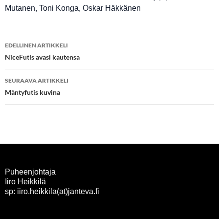
Mutanen, Toni Konga, Oskar Häkkänen
Artikkelien
EDELLINEN ARTIKKELI
selaus
NiceFutis avasi kautensa
SEURAAVA ARTIKKELI
Mäntyfutis kuvina
Puheenjohtaja
Iiro Heikkilä
sp: iiro.heikkila(at)janteva.fi