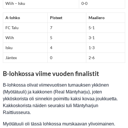
Wiih – Isku
0-0
A-lohko
Pisteet
Maaliero
FC Talu
7
5-1
Wiih
5
3-1
Isku
4
1-3
Jäntex
0
2-6
B-lohkossa viime vuoden finalistit
B-lohkossa olivat viimevuotisen turnauksen ykkönen
(Myötätuuli) ja kakkonen (Real Mäntyharju), joten
ykköskorista oli sinnekin poimittu kaksi kovaa joukkuetta.
Kakkoskorista näiden seuraksi tuli Mäntyharjun
Raittiusseura.
Myötätuuli oli tässä lohkossa murskaavan ylivoimainen.