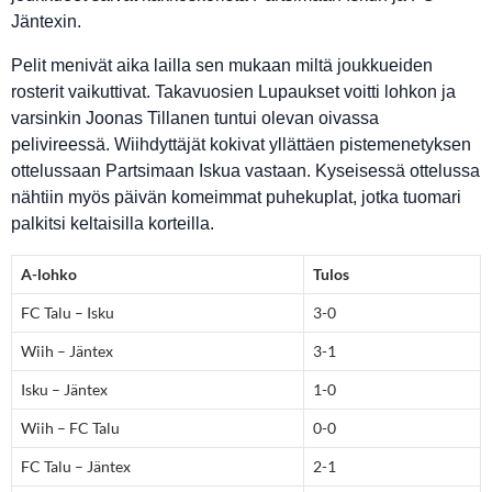
Jäntexin.
Pelit menivät aika lailla sen mukaan miltä joukkueiden
rosterit vaikuttivat. Takavuosien Lupaukset voitti lohkon ja
varsinkin Joonas Tillanen tuntui olevan oivassa
pelivireessä. Wiihdyttäjät kokivat yllättäen pistemenetyksen
ottelussaan Partsimaan Iskua vastaan. Kyseisessä ottelussa
nähtiin myös päivän komeimmat puhekuplat, jotka tuomari
palkitsi keltaisilla korteilla.
A-lohko
Tulos
FC Talu – Isku
3-0
Wiih – Jäntex
3-1
Isku – Jäntex
1-0
Wiih – FC Talu
0-0
FC Talu – Jäntex
2-1