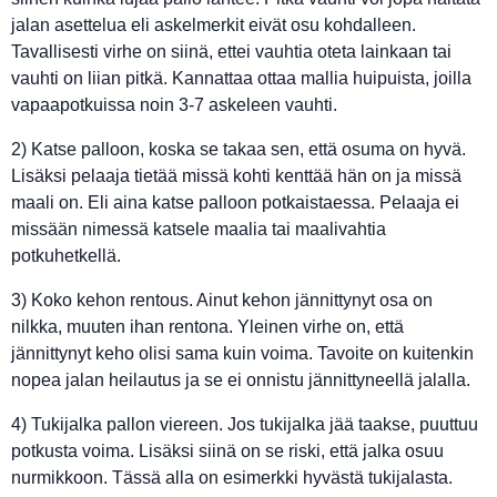
jalan asettelua eli askelmerkit eivät osu kohdalleen.
Tavallisesti virhe on siinä, ettei vauhtia oteta lainkaan tai
vauhti on liian pitkä. Kannattaa ottaa mallia huipuista, joilla
vapaapotkuissa noin 3-7 askeleen vauhti.
2) Katse palloon, koska se takaa sen, että osuma on hyvä.
Lisäksi pelaaja tietää missä kohti kenttää hän on ja missä
maali on. Eli aina katse palloon potkaistaessa. Pelaaja ei
missään nimessä katsele maalia tai maalivahtia
potkuhetkellä.
3) Koko kehon rentous. Ainut kehon jännittynyt osa on
nilkka, muuten ihan rentona. Yleinen virhe on, että
jännittynyt keho olisi sama kuin voima. Tavoite on kuitenkin
nopea jalan heilautus ja se ei onnistu jännittyneellä jalalla.
4) Tukijalka pallon viereen. Jos tukijalka jää taakse, puuttuu
potkusta voima. Lisäksi siinä on se riski, että jalka osuu
nurmikkoon. Tässä alla on esimerkki hyvästä tukijalasta.