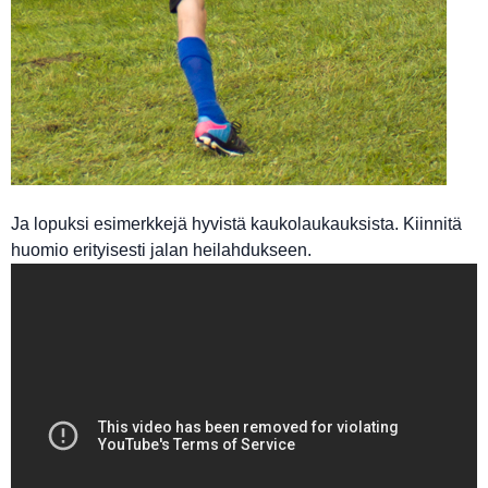
Ja lopuksi esimerkkejä hyvistä kaukolaukauksista. Kiinnitä
huomio erityisesti jalan heilahdukseen.