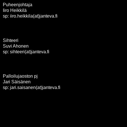
Puheenjohtaja
Iiro Heikkilä
sp: iiro.heikkila(at)janteva.fi
Sihteeri
Suvi Ahonen
sp: sihteeri(at)janteva.fi
Palloilujaoston pj
Jari Säisänen
sp: jari.saisanen(at)janteva.fi