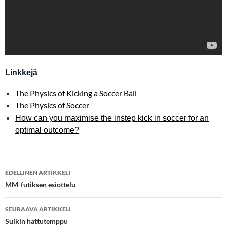
Linkkejä
The Physics of Kicking a Soccer Ball
The Physics of Soccer
How can you maximise the instep kick in soccer for an
optimal outcome?
Artikkelien
EDELLINEN ARTIKKELI
selaus
MM-futiksen esiottelu
SEURAAVA ARTIKKELI
Suikin hattutemppu