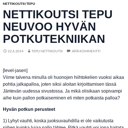
NETTIKOUTSI TEPU
NETTIKOUTSI TEPU
NEUVOO HYVÄN
POTKUTEKNIIKAN
22.6.2014
TEPU NETTIKOUTSI
JÄTÄ KOMMENTTI
[level-jasen]
Viime talvena minulla oli huonojen hiihtokelien vuoksi aikaa
pohtia jalkapalloa, joten siksi aloitan kirjoittamisen tässä
Jäntevän uudessa sivustossa. Ja mikä olisikaan sopivampi
aihe kuin pallon potkaiseminen eli miten potkaista palloa?
Hyvän potkun perusteet
1) Lyhyt vauhti, koska juoksuvauhdilla ei ole vaikutusta
siihen kuinka lujaa pallo lähtee. Pitkä vauhti voi jopa haitata