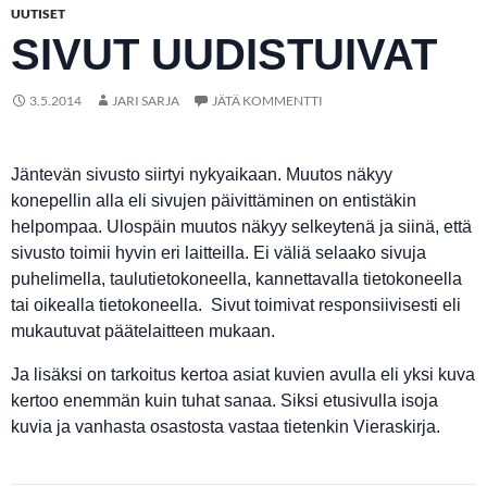
UUTISET
SIVUT UUDISTUIVAT
3.5.2014
JARI SARJA
JÄTÄ KOMMENTTI
Jäntevän sivusto siirtyi nykyaikaan. Muutos näkyy
konepellin alla eli sivujen päivittäminen on entistäkin
helpompaa. Ulospäin muutos näkyy selkeytenä ja siinä, että
sivusto toimii hyvin eri laitteilla. Ei väliä selaako sivuja
puhelimella, taulutietokoneella, kannettavalla tietokoneella
tai oikealla tietokoneella. Sivut toimivat responsiivisesti eli
mukautuvat päätelaitteen mukaan.
Ja lisäksi on tarkoitus kertoa asiat kuvien avulla eli yksi kuva
kertoo enemmän kuin tuhat sanaa. Siksi etusivulla isoja
kuvia ja vanhasta osastosta vastaa tietenkin Vieraskirja.