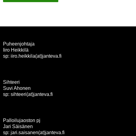
Puheenjohtaja
Iiro Heikkilä
sp: iiro.heikkila(at)janteva.fi
Sihteeri
Suvi Ahonen
sp: sihteeri(at)janteva.fi
Palloilujaoston pj
Jari Säisänen
sp: jari.saisanen(at)janteva.fi