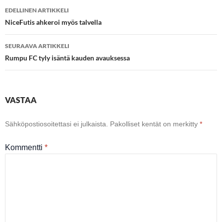
Artikkelien
EDELLINEN ARTIKKELI
selaus
NiceFutis ahkeroi myös talvella
SEURAAVA ARTIKKELI
Rumpu FC tyly isäntä kauden avauksessa
VASTAA
Sähköpostiosoitettasi ei julkaista.
Pakolliset kentät on merkitty
*
Kommentti
*