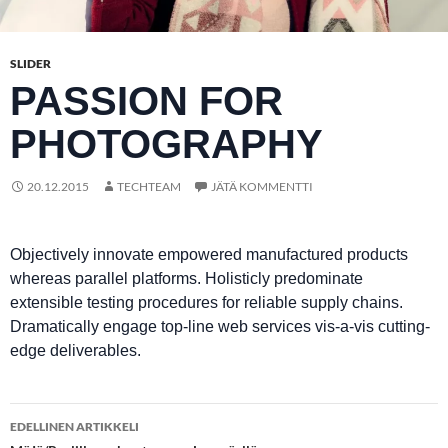
SLIDER
PASSION FOR
PHOTOGRAPHY
20.12.2015
TECHTEAM
JÄTÄ KOMMENTTI
Objectively innovate empowered manufactured products
whereas parallel platforms. Holisticly predominate
extensible testing procedures for reliable supply chains.
Dramatically engage top-line web services vis-a-vis cutting-
edge deliverables.
Artikkelien
EDELLINEN ARTIKKELI