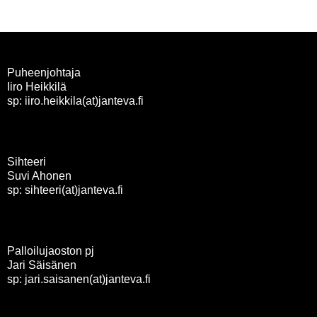
Puheenjohtaja
Iiro Heikkilä
sp: iiro.heikkila(at)janteva.fi
Sihteeri
Suvi Ahonen
sp: sihteeri(at)janteva.fi
Palloilujaoston pj
Jari Säisänen
sp: jari.saisanen(at)janteva.fi