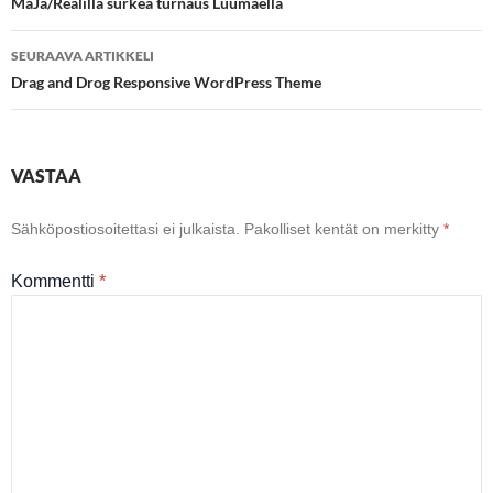
selaus
MäJä/Realilla surkea turnaus Luumäellä
SEURAAVA ARTIKKELI
Drag and Drog Responsive WordPress Theme
VASTAA
Sähköpostiosoitettasi ei julkaista.
Pakolliset kentät on merkitty
*
Kommentti
*