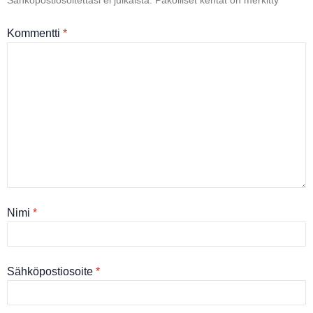
Sähköpostiosoitettasi ei julkaista.
Pakolliset kentät on merkitty
*
Kommentti
*
Nimi
*
Sähköpostiosoite
*