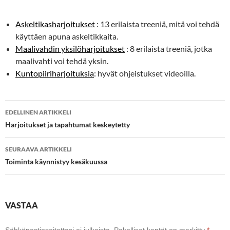
Askeltikasharjoitukset
: 13 erilaista treeniä, mitä voi tehdä
käyttäen apuna askeltikkaita.
Maalivahdin yksilöharjoitukset
: 8 erilaista treeniä, jotka
maalivahti voi tehdä yksin.
Kuntopiiriharjoituksia
: hyvät ohjeistukset videoilla.
Artikkelien
EDELLINEN ARTIKKELI
selaus
Harjoitukset ja tapahtumat keskeytetty
SEURAAVA ARTIKKELI
Toiminta käynnistyy kesäkuussa
VASTAA