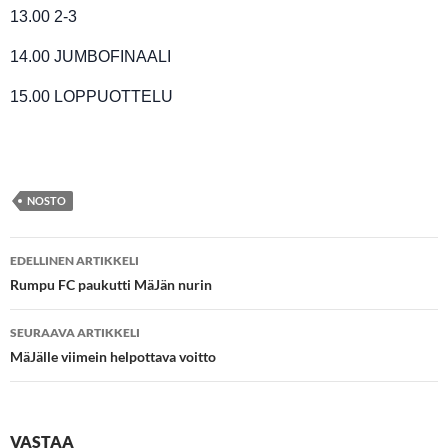
13.00 2-3
14.00 JUMBOFINAALI
15.00 LOPPUOTTELU
NOSTO
Artikkelien
EDELLINEN ARTIKKELI
selaus
Rumpu FC paukutti MäJän nurin
SEURAAVA ARTIKKELI
MäJälle viimein helpottava voitto
VASTAA