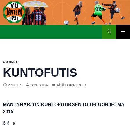
Etsi
SIIRRY
ENSISIJ
SISÄLTÖÖN
VALIKK
UUTISET
KUNTOFUTIS
2.6.2015
JARI SARJA
JÄTÄ KOMMENTTI
MÄNTYHARJUN KUNTOFUTIKSEN OTTELUOHJELMA
2015
6.6 la