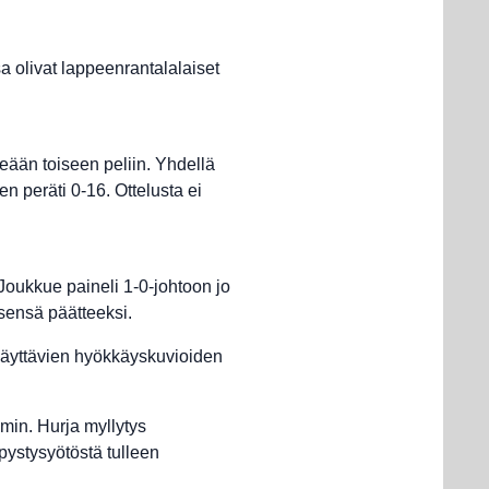
 olivat lappeenrantalalaiset
eään toiseen peliin. Yhdellä
n peräti 0-16. Ottelusta ei
Joukkue paineli 1-0-johtoon jo
sensä päätteeksi.
 näyttävien hyökkäyskuvioiden
min. Hurja myllytys
pystysyötöstä tulleen