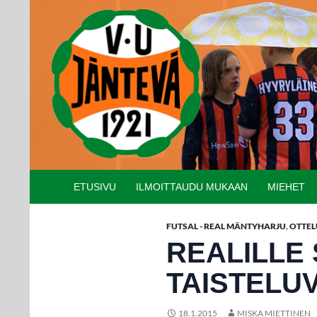
Etsi
SIIRRY SISÄLTÖÖN
ETUSIVU
ILMOITTAUDU MUKAAN
MIEHET
FUTSAL - REAL MÄNTYHARJU
,
OTTEL
REALILLE
TAISTELU
18.1.2015
MISKA MIETTINEN