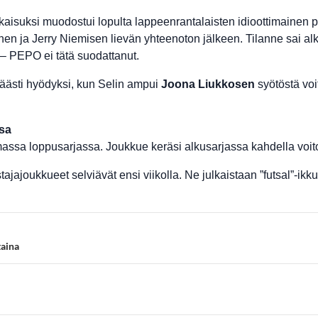
kaisuksi muodostui lopulta lappeenrantalaisten idioottimainen
nen ja Jerry Niemisen lievän yhteenoton jälkeen. Tilanne sai al
i – PEPO ei tätä suodattanut.
käästi hyödyksi, kun Selin ampui
Joona Liukkosen
syötöstä voi
ssa
assa loppusarjassa. Joukkue keräsi alkusarjassa kahdella voitol
ajajoukkueet selviävät ensi viikolla. Ne julkaistaan ”futsal”-ikk
taina