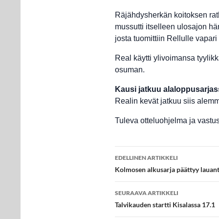
Räjähdysherkän koitoksen rat
mussutti itselleen ulosajon hä
josta tuomittiin Rellulle vapar
Real käytti ylivoimansa tyylik
osuman.
Kausi jatkuu alaloppusarja
Realin kevät jatkuu siis alemm
Tuleva otteluohjelma ja vastust
Artikkelien
EDELLINEN ARTIKKELI
selaus
Kolmosen alkusarja päättyy lauan
SEURAAVA ARTIKKELI
Talvikauden startti Kisalassa 17.1