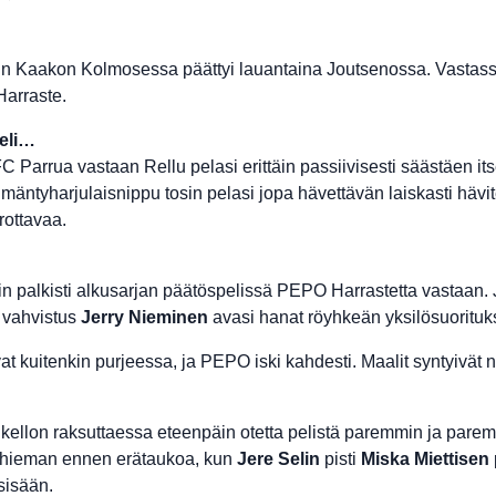
lin Kaakon Kolmosessa päättyi lauantaina Joutsenossa. Vastassa
arraste.
eli…
Parrua vastaan Rellu pelasi erittäin passiivisesti säästäen its
mäntyharjulaisnippu tosin pelasi jopa hävettävän laiskasti hävite
rottavaa.
in palkisti alkusarjan päätöspelissä PEPO Harrastetta vastaan. 
 vahvistus
Jerry Nieminen
avasi hanat röyhkeän yksilösuorituk
at kuitenkin purjeessa, ja PEPO iski kahdesti. Maalit syntyivät
kellon raksuttaessa eteenpäin otetta pelistä paremmin ja parem
a hieman ennen erätaukoa, kun
Jere Selin
pisti
Miska Miettisen
sisään.