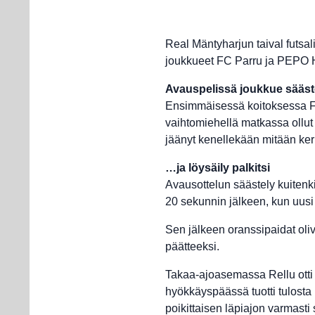
Real Mäntyharjun taival futsa
joukkueet FC Parru ja PEPO H
Avauspelissä joukkue sääst
Ensimmäisessä koitoksessa FC 
vaihtomiehellä matkassa ollut 
jäänyt kenellekään mitään ker
…ja löysäily palkitsi
Avausottelun säästely kuitenk
20 sekunnin jälkeen, kun uusi
Sen jälkeen oranssipaidat oliv
päätteeksi.
Takaa-ajoasemassa Rellu otti 
hyökkäyspäässä tuotti tulost
poikittaisen läpiajon varmasti 